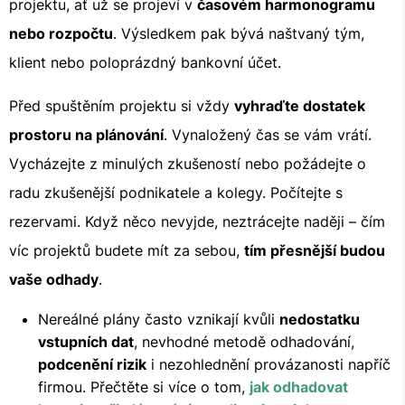
projektu, ať už se projeví v
časovém harmonogramu
nebo rozpočtu
. Výsledkem pak bývá naštvaný tým,
klient nebo poloprázdný bankovní účet.
Před spuštěním projektu si vždy
vyhraďte dostatek
prostoru na plánování
. Vynaložený čas se vám vrátí.
Vycházejte z minulých zkušeností nebo požádejte o
radu zkušenější podnikatele a kolegy. Počítejte s
rezervami. Když něco nevyjde, neztrácejte naději – čím
víc projektů budete mít za sebou,
tím přesnější budou
vaše odhady
.
Nereálné plány často vznikají kvůli
nedostatku
vstupních dat
, nevhodné metodě odhadování,
podcenění rizik
i nezohlednění provázanosti napříč
firmou. Přečtěte si více o tom,
jak odhadovat