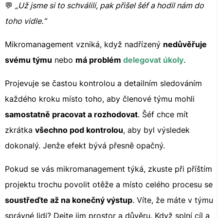
💬
„Už jsme si to schválili, pak přišel šéf a hodil nám do
toho vidle.“
Mikromanagement vzniká, když nadřízený
nedůvěřuje
svému týmu
nebo
má problém
delegovat úkoly
.
Projevuje se častou kontrolou a detailním sledováním
každého kroku místo toho, aby členové týmu mohli
samostatně pracovat a rozhodovat
. Šéf chce mít
zkrátka
všechno pod kontrolou
, aby byl výsledek
dokonalý. Jenže efekt bývá přesně opačný.
Pokud se vás mikromanagement týká, zkuste při příštím
projektu trochu povolit otěže a místo celého procesu se
soustřeďte až na konečný výstup
. Víte, že máte v týmu
správné lidi? Dejte jim prostor a důvěru. Když splní cíl a