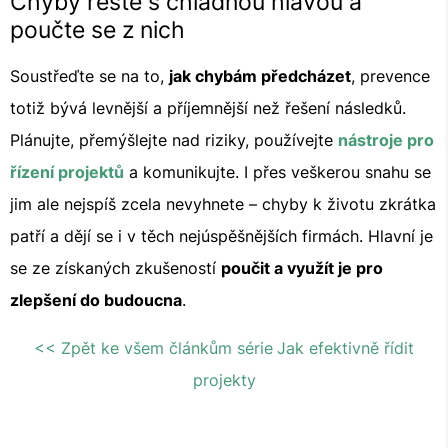
Chyby řešte s chladnou hlavou a
poučte se z nich
Soustřeďte se na to,
jak chybám předcházet
, prevence
totiž bývá levnější a příjemnější než řešení následků.
Plánujte, přemýšlejte nad riziky, používejte
nástroje pro
řízení projektů
a komunikujte. I přes veškerou snahu se
jim ale nejspíš zcela nevyhnete – chyby k životu zkrátka
patří a dějí se i v těch nejúspěšnějších firmách. Hlavní je
se ze získaných zkušeností
poučit a využít je pro
zlepšení do budoucna
.
<< Zpět ke všem článkům série
Jak efektivně řídit
projekty