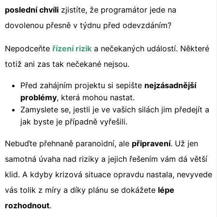
poslední chvíli
zjistíte, že programátor jede na
dovolenou přesně v týdnu před odevzdáním?
Nepodceňte
řízení rizik
a nečekaných událostí. Některé
totiž ani zas tak nečekané nejsou.
Před zahájním projektu si sepište
nejzásadnější
problémy
, která mohou nastat.
Zamyslete se, jestli je ve vašich silách jim předejít a
jak byste je případně vyřešili.
Nebuďte přehnaně paranoidní, ale
připravení
. Už jen
samotná úvaha nad riziky a jejich řešením vám dá větší
klid. A kdyby krizová situace opravdu nastala, nevyvede
vás tolik z míry a díky plánu se dokážete
lépe
rozhodnout
.