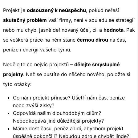
Projekt je
odsouzený k neúspěchu
, pokud neřeší
skutečný problém
vaší firmy, není v souladu se strategií
nebo mu chybí jasně definovaný účel, cíl a
hodnota
. Pak
se veškerá práce na něm stane
černou dírou
na čas,
peníze i energii vašeho týmu.
Nedělejte co nejvíc projektů –
dělejte smysluplné
projekty
. Než se pustíte do něčeho nového, položte si
tyto otázky:
Co nám projekt přinese? Ušetří nám čas, peníze
nebo zvýší zisky?
Odpovídá našim dlouhodobým cílům?
Nepodkopává jiné důležitější projekty?
Máme dost času, peněz a lidí, abychom projekt
úspěšně dokončili? Nebudou zdroje chybět jinde?