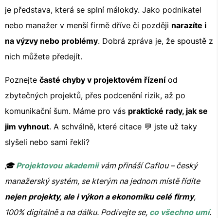
je představa, která se splní málokdy. Jako podnikatel
nebo manažer v menší firmě dříve či později
narazíte i
na výzvy nebo problémy
. Dobrá zpráva je, že spoustě z
nich můžete předejít.
Poznejte
časté chyby v projektovém řízení
od
zbytečných projektů, přes podcenění rizik, až po
komunikační šum. Máme pro vás
praktické rady, jak se
jim vyhnout
. A schválně, které citace 💬 jste už taky
slyšeli nebo sami řekli?
🎓
Projektovou akademii
vám přináší Caflou – český
manažerský systém, se kterým na jednom místě řídíte
nejen projekty, ale i výkon a ekonomiku celé firmy
,
100% digitálně a na dálku. Podívejte se,
co všechno umí
.