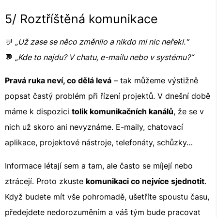
5/ Roztříštěná komunikace
💬
„Už zase se něco změnilo a nikdo mi nic neřekl.“
💬
„Kde to najdu? V chatu, e-mailu nebo v systému?“
Pravá ruka neví, co dělá levá
– tak můžeme výstižně
popsat častý problém při řízení projektů. V dnešní době
máme k dispozici
tolik komunikačních kanálů
, že se v
nich už skoro ani nevyznáme. E-maily, chatovací
aplikace, projektové nástroje, telefonáty, schůzky…
Informace létají sem a tam, ale často se míjejí nebo
ztrácejí. Proto zkuste
komunikaci co nejvíce sjednotit
.
Když budete mít vše pohromadě, ušetříte spoustu času,
předejdete nedorozuměním a váš tým bude pracovat