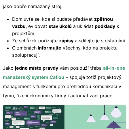
jako dobře namazaný stroj.
Domluvte se, kde si budete předávat
zpětnou
vazbu
, evidovat
stav úkolů
a ukládat
podklady
k
projektům.
Ze schůzek pořizujte
zápisy
a sdílejte je s ostatními.
O změnách
informujte
všechny, kdo na projektu
spolupracují.
Jako
jedno místo pravdy
vám poslouží třeba
all-in-one
manažerský systém Caflou
– spojuje totiž projektový
management s funkcemi pro přehlednou komunikaci v
týmu, řízení ekonomiky firmy i automatizaci práce.