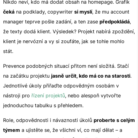
Nikdo neví, kdo má dodat obsah na homepage. Grafik
čeká
na podklady, copywriter
si myslí
, že mu account
manager teprve pošle zadání, a ten zase
předpokládá
,
že texty dodá klient. Výsledek? Projekt nabírá zpoždění,
klient je nervózní a vy si zoufáte, jak se tohle mohlo
stát.
Prevence podobných situací přitom není složitá. Stačí
na začátku projektu
jasně určit, kdo má co na starosti
.
Jednotlivé úkoly přiřaďte odpovědným osobám v
nástroji pro
řízení projektů
, nebo alespoň vytvořte
jednoduchou tabulku s přehledem.
Role, odpovědnosti i návaznosti úkolů
proberte s celým
týmem
a ujistěte se, že všichni ví, co mají dělat – a