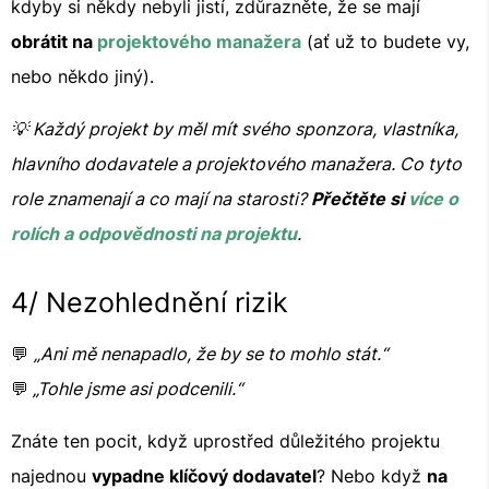
kdyby si někdy nebyli jistí, zdůrazněte, že se mají
obrátit na
projektového manažera
(ať už to budete vy,
nebo někdo jiný).
💡 Každý projekt by měl mít svého sponzora, vlastníka,
hlavního dodavatele a projektového manažera. Co tyto
role znamenají a co mají na starosti?
Přečtěte si
více o
rolích a odpovědnosti na projektu
.
4/ Nezohlednění rizik
💬
„Ani mě nenapadlo, že by se to mohlo stát.“
💬
„Tohle jsme asi podcenili.“
Znáte ten pocit, když uprostřed důležitého projektu
najednou
vypadne klíčový dodavatel
? Nebo když
na