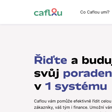
Co Caflou umí?
Řiďte
a budu
svůj
porade
v
1 systému
Caflou vám pomůže efektivně řídit celou 
zákazníky, váš tým i finance. Umožní vám