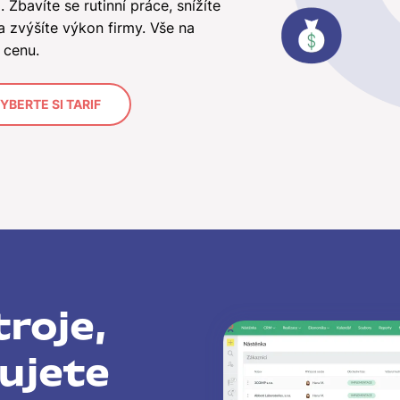
 Zbavíte se rutinní práce, snížíte
 zvýšíte výkon firmy. Vše na
 cenu.
YBERTE SI TARIF
roje,
ujete