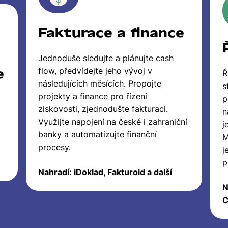
Fakturace a finance
Jednoduše sledujte a plánujte cash
e
flow, předvídejte jeho vývoj v
Ř
následujících měsících. Propojte
s
projekty a finance pro řízení
p
ziskovosti, zjednodušte fakturaci.
n
Využijte napojení na české i zahraniční
j
banky a automatizujte finanční
M
procesy.
j
p
Nahradí: iDoklad, Fakturoid a další
N
C