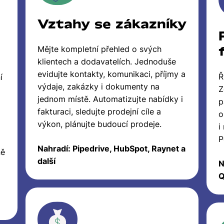
Vztahy se zákazníky
Mějte kompletní přehled o svých
klientech a dodavatelích. Jednoduše
evidujte kontakty, komunikaci, příjmy a
Ř
í
výdaje, zakázky i dokumenty na
Z
jednom místě. Automatizujte nabídky i
p
fakturaci, sledujte prodejní cíle a
o
výkon, plánujte budoucí prodeje.
i
P
Nahradí: Pipedrive, HubSpot, Raynet a
ně
další
N
Q