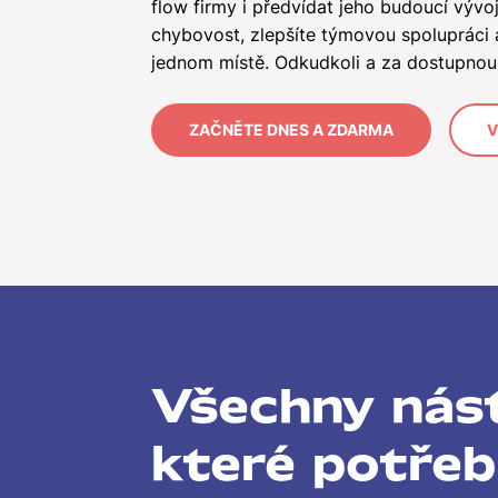
flow firmy i předvídat jeho budoucí vývoj.
chybovost, zlepšíte týmovou spolupráci a
jednom místě. Odkudkoli a za dostupnou
ZAČNĚTE DNES A ZDARMA
V
Všechny nást
které potřeb