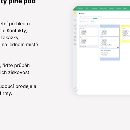
ity plně pod
etní přehled o
ch. Kontakty,
 zakázky,
e na jednom místě
, řiďte průběh
jich ziskovost.
udoucí prodeje a
firmy.