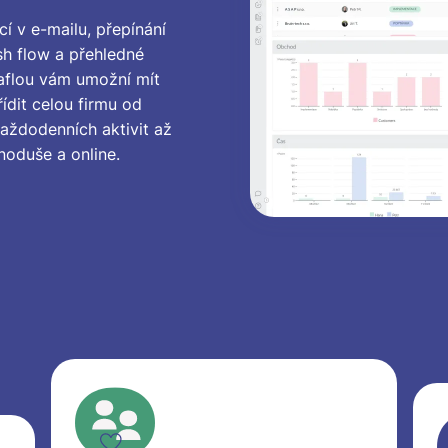
í v e-mailu, přepínání
ash flow a přehledné
aflou vám umožní mít
ídit celou firmu od
každodenních aktivit až
noduše a online.