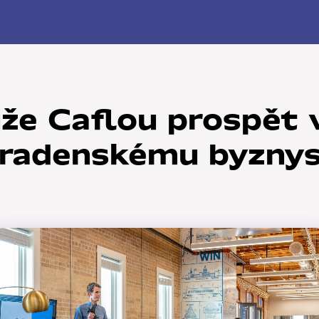
že Caflou prospět
radenskému byzny