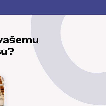
 vašemu
su?