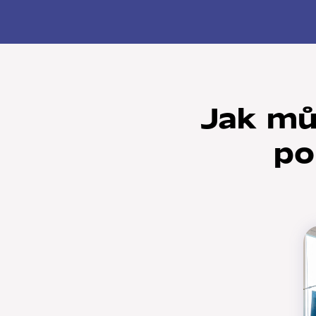
Jak mů
po