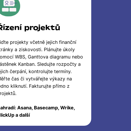
Řízení projektů
iďte projekty včetně jejich finanční
tránky a ziskovosti. Plánujte úkoly
omocí WBS, Ganttova diagramu nebo
ástěnek Kanban. Sledujte rozpočty a
ejich čerpání, kontrolujte termíny.
ěřte čas či vytvářejte výkazy na
edno kliknutí. Fakturujte přímo z
rojektů.
ahradí: Asana, Basecamp, Wrike,
lickUp a další