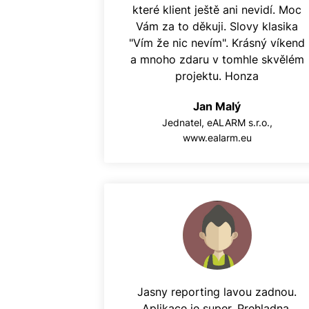
které klient ještě ani nevidí. Moc
Vám za to děkuji. Slovy klasika
"Vím že nic nevím". Krásný víkend
a mnoho zdaru v tomhle skvělém
projektu. Honza
Jan Malý
Jednatel, eALARM s.r.o.,
www.ealarm.eu
Jasny reporting lavou zadnou.
Aplikace je super. Prehladna,