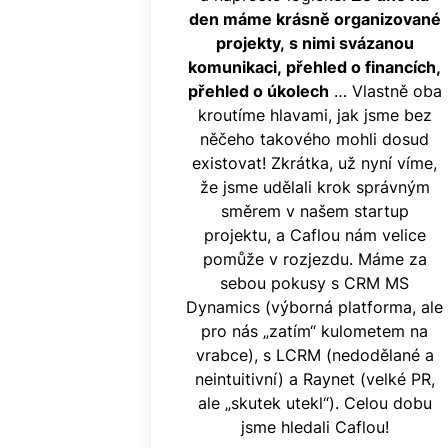
den máme krásně organizované
projekty, s nimi svázanou
komunikaci, přehled o financích,
přehled o úkolech
… Vlastně oba
kroutíme hlavami, jak jsme bez
něčeho takového mohli dosud
existovat! Zkrátka, už nyní víme,
že jsme udělali krok správným
směrem v našem startup
projektu, a Caflou nám velice
pomůže v rozjezdu. Máme za
sebou pokusy s CRM MS
Dynamics (výborná platforma, ale
pro nás „zatím“ kulometem na
vrabce), s LCRM (nedodělané a
neintuitivní) a Raynet (velké PR,
ale „skutek utekl“). Celou dobu
jsme hledali Caflou!