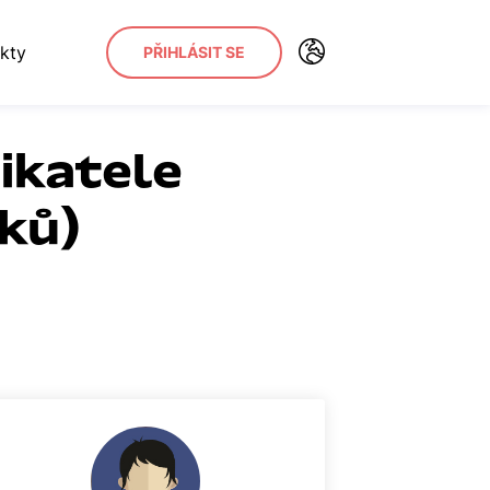
kty
PŘIHLÁSIT SE
ikatele
ků)