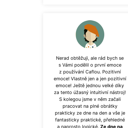
Nerad obtěžuji, ale rád bych se
s Vámi podělil o první emoce
z používání Caflou. Pozitivní
emoce! Vlastně jen a jen pozitivní
emoce! Ještě jednou velké díky
za tento úžasný intuitivní nástroj!
S kolegou jsme v něm začali
pracovat na plné obrátky
prakticky ze dne na den a vše je
fantasticky praktické, přehledné
a naprosto logické.
Ze dne na