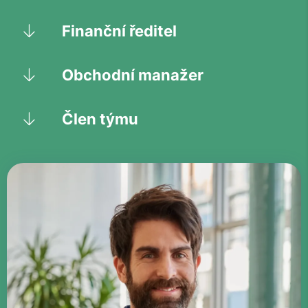
Finanční ředitel
Obchodní manažer
Člen týmu