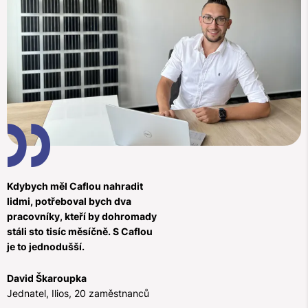
Kdybych měl Caflou nahradit
lidmi, potřeboval bych dva
pracovníky, kteří by dohromady
stáli sto tisíc měsíčně. S Caflou
je to jednodušší.
David Škaroupka
Jednatel, Ilios, 20 zaměstnanců