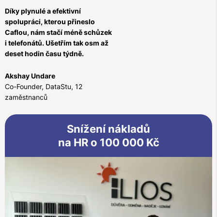
Díky plynulé a efektivní
spolupráci, kterou přineslo
Caflou, nám stačí méně schůzek
i telefonátů. Ušetřím tak osm až
deset hodin času týdně.
Akshay Undare
Co-Founder, DataStu, 12
zaměstnanců
Snížení nákladů
na HR o 100 000 Kč