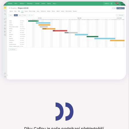
Díky Caflou je naše podnikaní přehlednější,