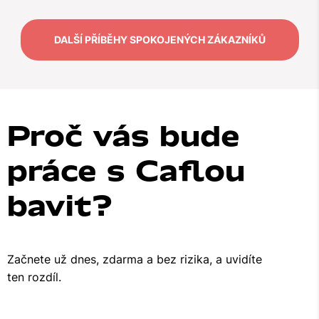
DALŠÍ PŘÍBĚHY SPOKOJENÝCH ZÁKAZNÍKŮ
Proč vás bude
práce s Caflou
bavit
?
Začnete už dnes, zdarma a bez rizika, a uvidíte
ten rozdíl.