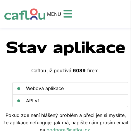
MENU
Stav aplikace
Caflou již používá
6089
firem.
Webová aplikace
API v1
Pokud zde není hlášený problém a přeci jen si myslíte,
že aplikace nefunguje, jak má, napište nám prosím email
na
podpora@caflou.cz
.