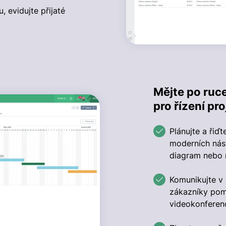
, evidujte přijaté
Mějte po ruce
pro řízení pro
Plánujte a řiď
moderních nást
diagram nebo 
Komunikujte v 
zákazníky pom
videokonferen