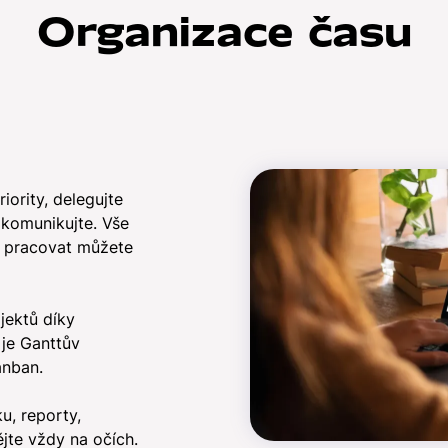
Organizace času
riority, delegujte
 komunikujte. Vše
e pracovat můžete
jektů díky
je Ganttův
anban.
u, reporty,
jte vždy na očích.