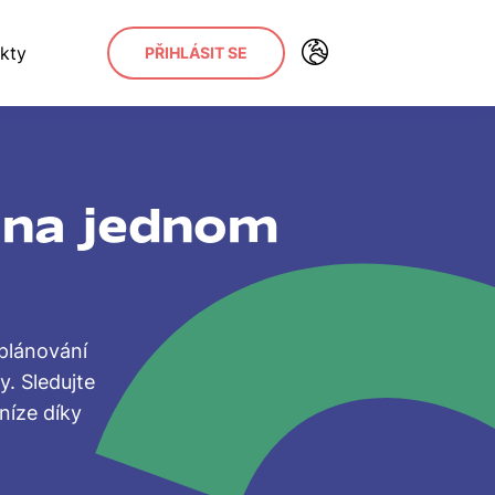
kty
PŘIHLÁSIT SE
y na jednom
plánování
y. Sledujte
níze díky