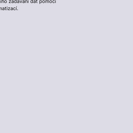
ního zadávání dat pomocí
atizací.