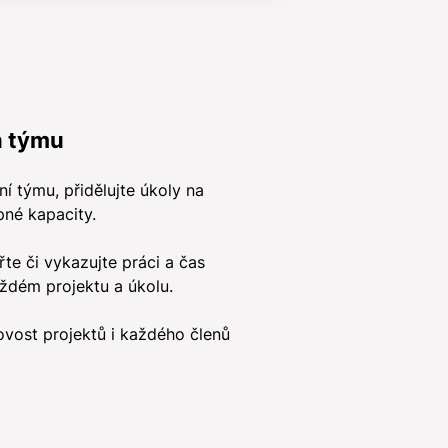
n týmu
ní týmu, přidělujte úkoly na
né kapacity.
e či vykazujte práci a čas
ždém projektu a úkolu.
vost projektů i každého členů