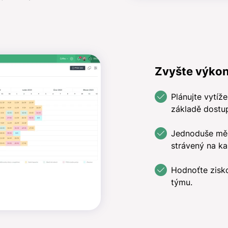
Zvyšte výko
Plánujte vytíže
základě dostup
Jednoduše měřt
strávený na ka
Hodnoťte zisko
týmu.