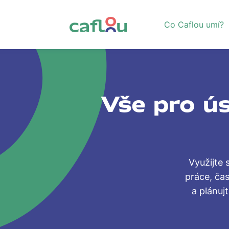
Co Caflou umí?
Vše pro ús
Využijte
práce, čas
a plánuj