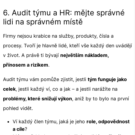
6. Audit týmu a HR: mějte správné
lidi na správném místě
Firmy nejsou krabice na služby, produkty, čísla a
procesy. Tvoří je hlavně lidé, kteří vše každý den uvádějí
v život. A právě ti bývají
největším nákladem,
přínosem a rizikem
.
Audit týmu vám pomůže zjistit, jestli
tým funguje jako
celek
, jestli každý ví, co a jak – a jestli narážíte na
problémy, které snižují výkon
, aniž by to bylo na první
pohled vidět.
Ví každý člen týmu, jaká je jeho
role, odpovědnost
a cíle
?