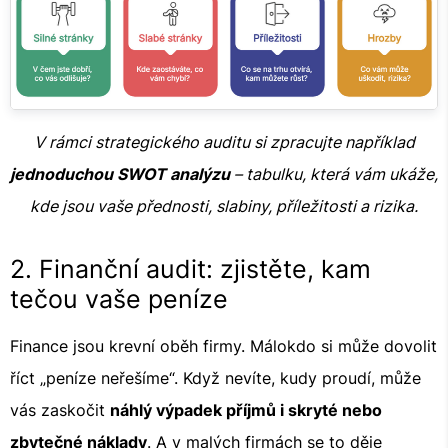
V rámci strategického auditu si zpracujte například
jednoduchou SWOT analýzu
– tabulku, která vám ukáže,
kde jsou vaše přednosti, slabiny, příležitosti a rizika.
2. Finanční audit: zjistěte, kam
tečou vaše peníze
Finance jsou krevní oběh firmy. Málokdo si může dovolit
říct „peníze neřešíme“. Když nevíte, kudy proudí, může
vás zaskočit
náhlý výpadek příjmů i skryté nebo
zbytečné náklady
. A v malých firmách se to děje