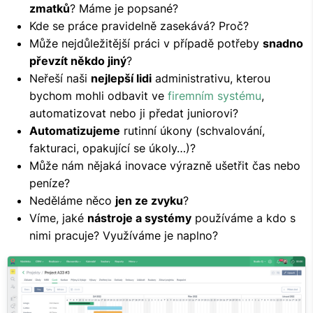
zmatků
? Máme je popsané?
Kde se práce pravidelně zasekává? Proč?
Může nejdůležitější práci v případě potřeby
snadno
převzít někdo jiný
?
Neřeší naši
nejlepší lidi
administrativu, kterou
bychom mohli odbavit ve
firemním systému
,
automatizovat nebo ji předat juniorovi?
Automatizujeme
rutinní úkony (schvalování,
fakturaci, opakující se úkoly…)?
Může nám nějaká inovace výrazně ušetřit čas nebo
peníze?
Neděláme něco
jen ze zvyku
?
Víme, jaké
nástroje a systémy
používáme a kdo s
nimi pracuje? Využíváme je naplno?