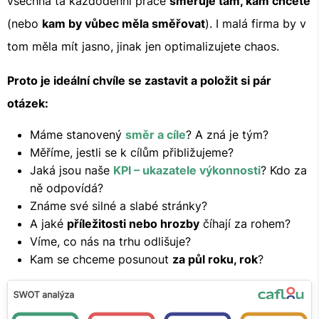
všechna ta každodenní práce
směřuje tam, kam chcete
(nebo
kam by vůbec měla směřovat
). I malá firma by v
tom měla mít jasno, jinak jen optimalizujete chaos.
Proto je ideální chvíle se zastavit a položit si pár
otázek:
Máme stanovený
směr a cíle
? A zná je tým?
Měříme, jestli se k cílům přibližujeme?
Jaká jsou naše
KPI – ukazatele výkonnosti
? Kdo za
ně odpovídá?
Známe své silné a slabé stránky?
A jaké
příležitosti nebo hrozby
číhají za rohem?
Víme, co nás na trhu odlišuje?
Kam se chceme posunout
za půl roku, rok
?