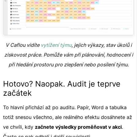
V Caflou vidíte
vytížení týmu
, jejich výkazy, stav úkolů i
ziskovost práce. Pomůže vám při plánování, hodnocení i
při hledání prostoru pro zlepšení nebo posílení týmu.
Hotovo? Naopak. Audit je teprve
začátek
To hlavní přichází až po auditu. Papír, Word a tabulka
totiž snesou všechno, ale reálného efektu dosáhnete až
ve chvíli, kdy
začnete výsledky proměňovat v akci
.
Často se pak odhalí i další souvislosti.