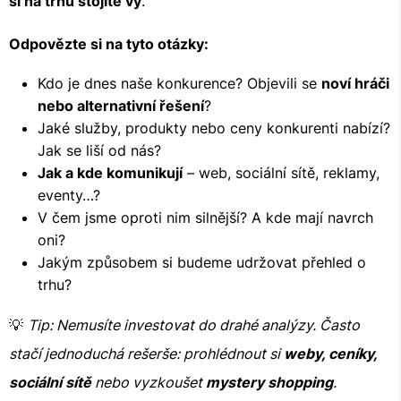
si na trhu stojíte vy
.
Odpovězte si na tyto otázky:
Kdo je dnes naše konkurence? Objevili se
noví hráči
nebo alternativní řešení
?
Jaké služby, produkty nebo ceny konkurenti nabízí?
Jak se liší od nás?
Jak a kde komunikují
– web, sociální sítě, reklamy,
eventy…?
V čem jsme oproti nim silnější? A kde mají navrch
oni?
Jakým způsobem si budeme udržovat přehled o
trhu?
💡
Tip: Nemusíte investovat do drahé analýzy. Často
stačí jednoduchá rešerše: prohlédnout si
weby, ceníky,
sociální sítě
nebo vyzkoušet
mystery shopping
.