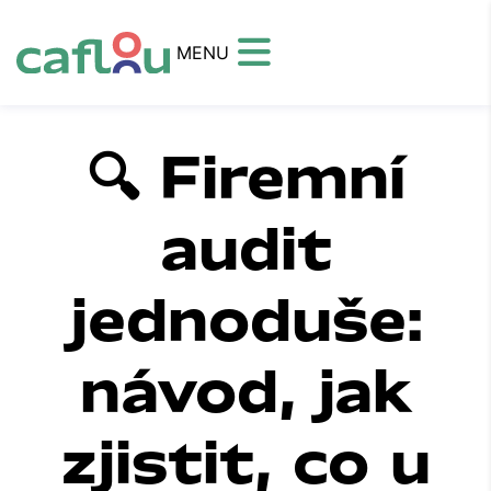
MENU
🔍 Firemní
audit
jednoduše:
návod, jak
zjistit, co u