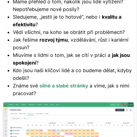
Máme přehled o tom, nakolik jsou lidé vytížení?
Nepotřebujeme nové posily?
Sledujeme, „jestli je to hotové“, nebo i
kvalitu a
efektivitu
?
Vědí všichni, na koho se obrátit při problémech?
Jak řešíme
rozvoj týmu
, vzdělávání, růst i kariérní
posun?
Mluvíme s lidmi o tom, jak se cítí v práci a
jak jsou
spokojení
?
Kdo jsou naši klíčoví lidé a co budeme dělat, kdyby
odešli?
Známe své
silné a slabé stránky
a víme, jak s nimi
pracovat?