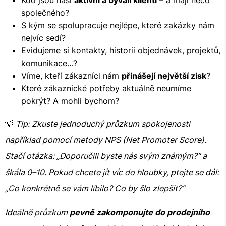
Kdo jsou naši
aktivní a bývalí klienti
– a mají něco
společného?
S kým se spolupracuje nejlépe, které zakázky nám
nejvíc sedí?
Evidujeme si kontakty, historii objednávek, projektů,
komunikace…?
Víme, kteří zákazníci nám
přinášejí největší zisk
?
Které zákaznické potřeby aktuálně neumíme
pokrýt? A mohli bychom?
💡
Tip: Zkuste jednoduchý průzkum spokojenosti
například pomocí metody NPS (Net Promoter Score).
Stačí otázka: „Doporučili byste nás svým známým?“ a
škála 0–10. Pokud chcete jít víc do hloubky, ptejte se dál:
„Co konkrétně se vám líbilo? Co by šlo zlepšit?“
Ideálně průzkum
pevně zakomponujte do prodejního