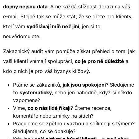
dojmy nejsou data
. A ne každá stížnost dorazí na váš
e-mail. Stejně tak se může stát, že se dřete pro klienty,
kteří vám
vydělávají míň než jiní
, jen si to
neuvědomujete.
Zákaznický audit vám pomůže získat přehled o tom, jak
vaši klienti vnímají spolupráci,
co je pro ně důležité
a
kdo z nich je pro váš byznys klíčový.
Ptáme se zákazníků,
jak jsou spokojení
? Sledujeme
to
systematicky
, nebo jen náhodně, když si někdo
vzpomene?
Víme,
co o nás lidé říkají
? Čteme recenze,
komentáře nebo zmínky na sítích?
Pracujeme se zpětnou vazbou a sdílíme ji s týmem?
Sledujeme, co se opakuje?