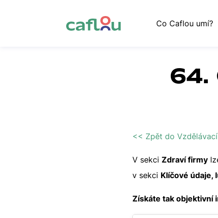
Co Caflou umí?
64. 
<< Zpět do Vzdělávací
V sekci
Zdraví firmy
lz
v sekci
Klíčové údaje, 
Získáte tak objektivn