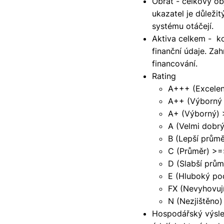
Obrat - celkový ob
ukazatel je důležit
systému otáčejí.
Aktiva celkem - k
finanční údaje. Za
financování.
Rating
A+++ (Excelen
A++ (Výborný
A+ (Výborný)
A (Velmi dobr
B (Lepší prům
C (Průměr) >
D (Slabší prů
E (Hluboký p
FX (Nevyhovuj
N (Nezjištěno)
Hospodářský výsle