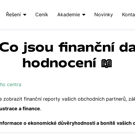
Řešení
Ceník
Akademie
Novinky
Konta
Co jsou finanční d
hodnocení 📖
ho centra
e zobrazit finanční reporty vašich obchodních partnerů, zá
lustrace a finance
.
í informace o ekonomické důvěryhodnosti a bonitě vašich