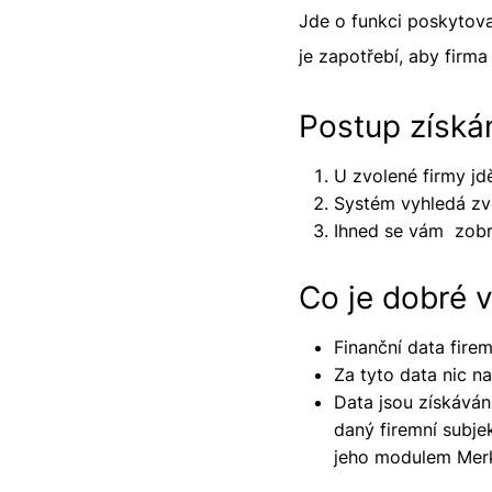
Jde o funkci poskytov
je zapotřebí, aby firm
Postup získán
U zvolené firmy jd
Systém vyhledá zvo
Ihned se vám zobra
Co je dobré v
Finanční data firem
Za tyto data nic na
Data jsou získáván
daný firemní subje
jeho modulem Merk