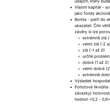
údajích, který bu
Vlastní kapitál - s
jako fondy akcioná
Bonita - patří do s
ukazateli. Čím větš
závěry si lze porov
extrémně zlá (
velmi zlá (-2 a
zlá (-1 až 0)
určité problém
dobrá (1 až 2)
velmi dobrá (2
extrémně dobrá
Výsledek hospodař
Pohotová likvidita
závazky) hotovostí
hodnot <0,2 - 0,6