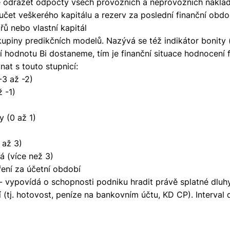
de odrážet odpočty všech provozních a neprovozních nákla
oučet veškerého kapitálu a rezerv za poslední finanční obdo
řů nebo vlastní kapitál
kupiny predikčních modelů. Nazývá se též indikátor bonity (
í hodnotu Bi dostaneme, tím je finanční situace hodnocení f
nat s touto stupnicí:
-3 až -2)
ž -1)
y (0 až 1)
 až 3)
 (více než 3)
ení za účetní období
 - vypovídá o schopnosti podniku hradit právě splatné dlu
 (tj. hotovost, peníze na bankovním účtu, KD CP). Interva
>