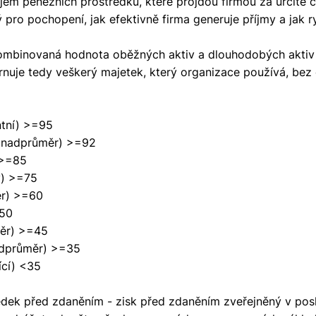
jem peněžních prostředků, které projdou firmou za určité 
ý pro pochopení, jak efektivně firma generuje příjmy a jak r
ombinovaná hodnota oběžných aktiv a dlouhodobých aktiv 
hrnuje tedy veškerý majetek, který organizace používá, bez
tní) >=95
 nadprůměr) >=92
 >=85
ý) >=75
ěr) >=60
=50
měr) >=45
odprůměr) >=35
ící) <35
dek před zdaněním - zisk před zdaněním zveřejněný v posl