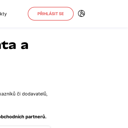
kty
PŘIHLÁSIT SE
ata a
kazníků či dodavatelů,
 obchodních partnerů.