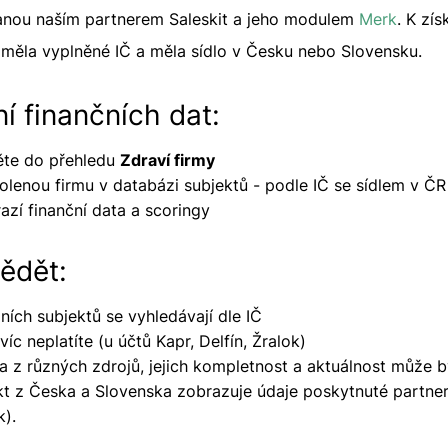
anou naším partnerem Saleskit a jeho modulem
Merk
. K zís
a měla vyplněné IČ a měla sídlo v Česku nebo Slovensku.
í finančních dat:
ěte do přehledu
Zdraví firmy
lenou firmu v databázi subjektů - podle IČ se sídlem v Č
zí finanční data a scoringy
ědět:
ních subjektů se vyhledávají dle IČ
víc neplatíte (u účtů Kapr, Delfín, Žralok)
a z různých zdrojů, jejich kompletnost a aktuálnost může b
kt z Česka a Slovenska zobrazuje údaje poskytnuté partner
).