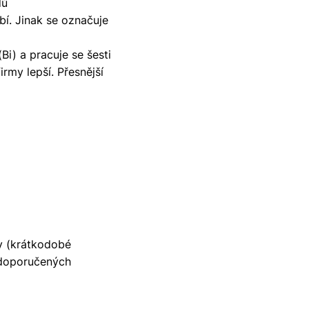
dů
bí. Jinak se označuje
Bi) a pracuje se šesti
irmy lepší. Přesnější
hy (krátkodobé
l doporučených