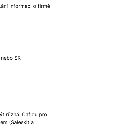
kání informací o firmě
R nebo SR
ýt různá. Caflou pro
em (Saleskit a