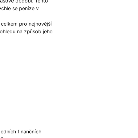
časové období. Tento
ychle se peníze v
celkem pro nejnovější
 ohledu na způsob jeho
edních finančních