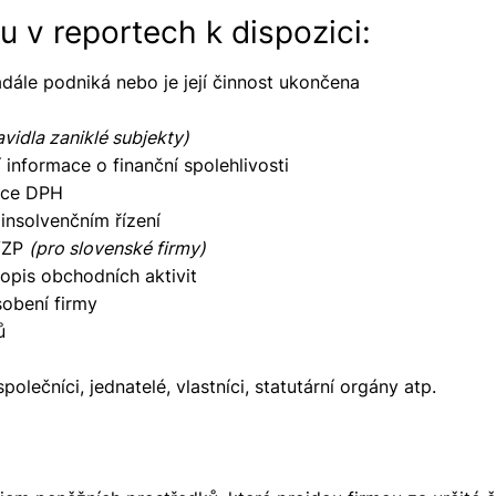
u v reportech k dispozici:
adále podniká nebo je její činnost ukončena
avidla zaniklé subjekty)
 informace o finanční spolehlivosti
átce DPH
 insolvenčním řízení
 VZP
(pro slovenské firmy)
opis obchodních aktivit
sobení firmy
ů
polečníci, jednatelé, vlastníci, statutární orgány atp.