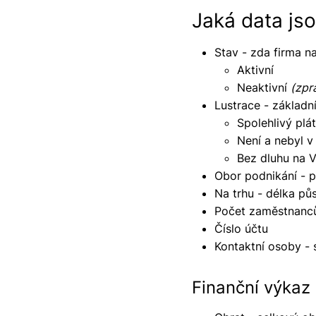
Jaká data jso
Stav - zda firma n
Aktivní
Neaktivní
(zpr
Lustrace - základní
Spolehlivý pl
Není a nebyl v
Bez dluhu na
Obor podnikání - p
Na trhu - délka pů
Počet zaměstnanc
Číslo účtu
Kontaktní osoby - s
Finanční výkaz