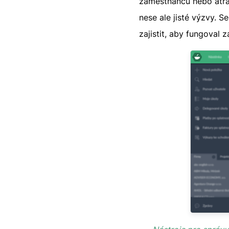
zaměstnanců nebo atra
nese ale jisté výzvy. 
zajistit, aby fungoval z