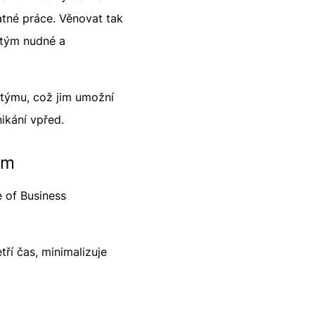
tatné práce. Věnovat tak
 tým nudné a
 týmu, což jim umožní
ikání vpřed.
ům
e of Business
ří čas, minimalizuje