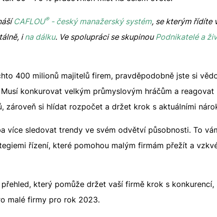
®
náší
CAFLOU
- český manažerský systém
, se kterým řídít
álně, i
na dálku
. Ve spolupráci se skupinou
Podnikatelé a ži
chto 400 milionů majitelů firem, pravděpodobně jste si věd
. Musí konkurovat velkým průmyslovým hráčům a reagovat n
, zároveň si hlídat rozpočet a držet krok s aktuálními náro
ba více sledovat trendy ve svém odvětví působnosti. To vá
ategiemi řízení, které pomohou malým firmám přežít a vzkv
řehled, který pomůže držet vaší firmě krok s konkurencí, 
ro malé firmy pro rok 2023.