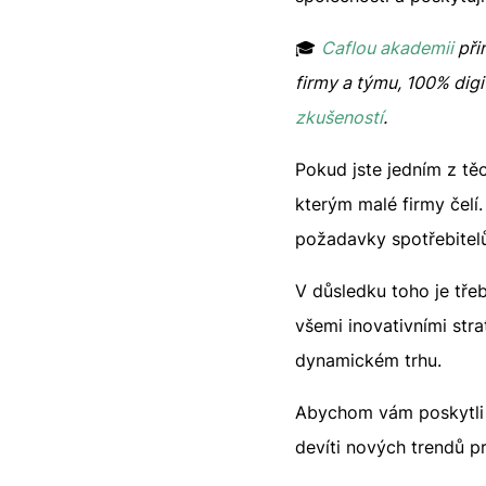
🎓
Caflou akademii
při
firmy a týmu, 100% digit
zkušeností
.
Pokud jste jedním z tě
kterým malé firmy čelí
požadavky spotřebitelů
V důsledku toho je tře
všemi inovativními str
dynamickém trhu.
Abychom vám poskytli p
devíti nových trendů p