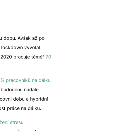
ou dobu. Avšak až po
í lockdown vyvolal
 2020 pracuje téměř
70
 % pracovníků na dálku
v budoucnu nadále
acovní dobu a hybridní
ost práce na dálku.
žení stresu