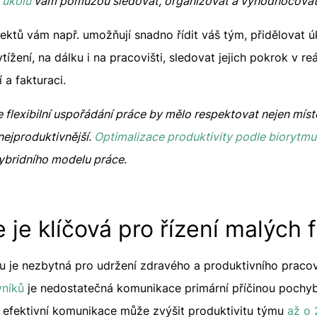
 úkolů
vám pomůžou sledovat, organizovat a vyhodnocovat
ojektů vám např. umožňují snadno řídit váš tým, přidělovat
ytížení, na dálku i na pracovišti, sledovat jejich pokrok v r
 a fakturaci.
flexibilní uspořádání práce by mělo respektovat nejen místo,
nejproduktivnější.
Optimalizace produktivity podle biorytmu
hybridního modelu práce.
je klíčová pro řízení malých 
mu je nezbytná pro udržení zdravého a produktivního pracov
vníků
je nedostatečná komunikace primární příčinou pochyb
 efektivní komunikace může zvýšit produktivitu týmu
až o