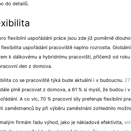
o do detailů.
xibilita
ro flexibilní uspořádání práce jsou zde již poměrně dlouh
flexibilita uspořádání pracoviště naplno rozrostla. Globáln
em k dálkovému a hybridnímu pracovišti, přičemž od roku
 pracovní den z domova.
xibilita co se pracoviště týká bude aktuální i v budoucnu.
27
dále plně pracovat z domova, a 61 % si myslí, že budou i 
řádání. A co víc, 70 % pracovní síly preferuje flexibilní pr
eti zaměstnanců by při výběru zaměstnání zohlednilo možn
í malým firmám řadu výhod, jako je nákladová efektivita,
sní