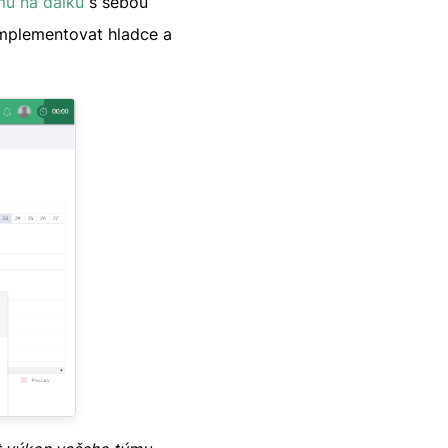
mu na dálku
s sebou
 implementovat hladce a