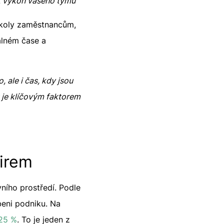
 výkon vašeho týmu
 úkoly zaměstnancům,
eálném čase a
 ale i čas, kdy jsou
je klíčovým faktorem
firem
ního prostředí. Podle
eni podniku. Na
 25 %
. To je jeden z