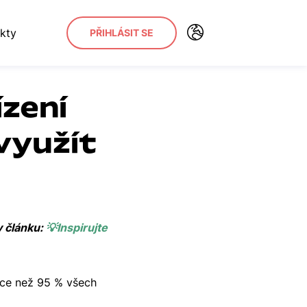
kty
PŘIHLÁSIT SE
ízení
využít
v článku:
💡Inspirujte
více než 95 % všech