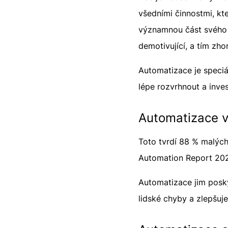
všedními činnostmi, kte
významnou část svého 
demotivující, a tím zho
Automatizace je speciá
lépe rozvrhnout a inve
Automatizace 
Toto tvrdí 88 % malých
Automation Report 202
Automatizace jim poskyt
lidské chyby a zlepšuj