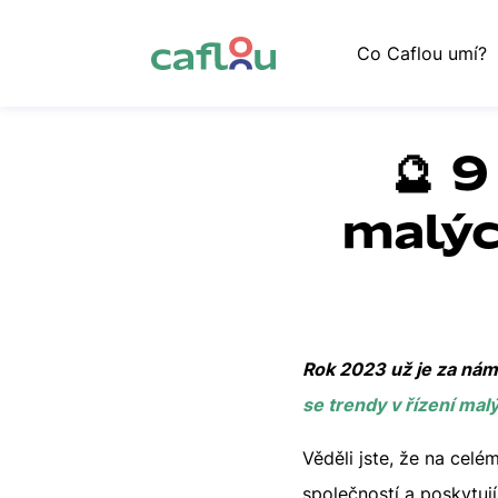
Co Caflou umí?
🔮 9
malýc
Rok 2023 už je za námi
se trendy v řízení mal
Věděli jste, že na celé
společností a poskytuj