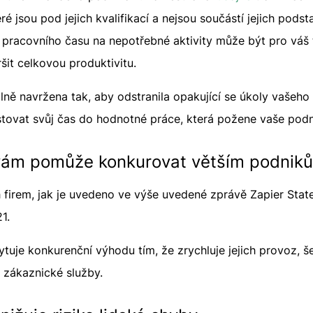
ré jsou pod jejich kvalifikací a nejsou součástí jejich pods
pracovního času na nepotřebné aktivity může být pro váš
ršit celkovou produktivitu.
lně navržena tak, aby odstranila opakující se úkoly vašeho
stovat svůj čas do hodnotné práce, která požene vaše podn
vám pomůže konkurovat větším podnik
 firem, jak je uvedeno ve výše uvedené zprávě Zapier Stat
1.
uje konkurenční výhodu tím, že zrychluje jejich provoz, šet
e zákaznické služby.