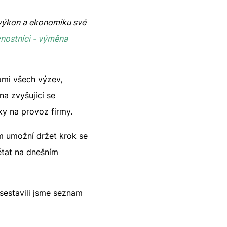
e výkon a ekonomiku své
vnostníci - výměna
omi všech výzev,
a zvyšující se
ky na provoz firmy.
m umožní držet krok se
état na dnešním
sestavili jsme seznam