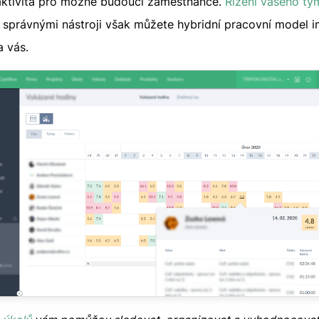
ktivita pro možné budoucí zaměstnance.
Řízení vašeho tý
Se správnými nástroji však můžete hybridní pracovní model
a vás.