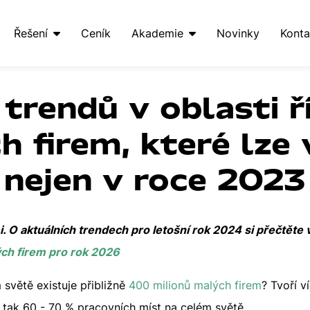
Řešení
Ceník
Akademie
Novinky
Konta
 trendů v oblasti ř
h firem, které lze 
nejen v roce 2023
. O aktuálních trendech pro letošní rok 2024 si přečtěte 
ých firem pro rok 2026
m světě existuje přibližně
400 milionů malých firem
? Tvoří 
í tak 60 - 70 % pracovních míst na celém světě.