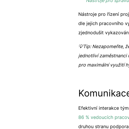
Nástroje pro správu
Nástroje pro řízení pr
dle jejich pracovního v
zjednodušit vykazování
💡Tip: Nezapomeňte, že 
jednotliví zaměstnanci 
pro maximální využití 
Komunikace 
Efektivní interakce tý
86 % vedoucích praco
druhou stranu podpora