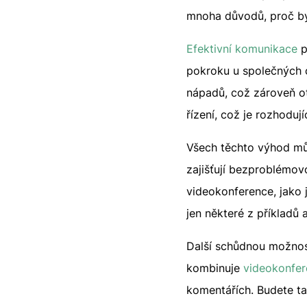
mnoha důvodů, proč by 
Efektivní komunikace
p
pokroku u společných c
nápadů, což zároveň ot
řízení, což je rozhoduj
Všech těchto výhod můž
zajišťují bezproblémov
videokonference, jako
jen některé z příkladů 
Další schůdnou možnost
kombinuje
videokonfer
komentářích. Budete ta