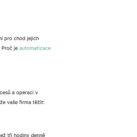
í pro chod jejich
. Proč je
automatizace
cesů a operací v
e vaše firma těžit:
než tři hodiny denně