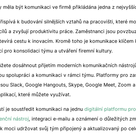
měla být komunikaci ve firmě přikládána jedna z nejvyšších
řispívá k budování silnějších vztahů na pracovišti, které mo
ílů a zvyšují produktivitu práce. Zaměstnanci jsou povzbuz
evírá cestu k inovacím. Kromě toho je komunikace klíčem 
ící pro konsolidaci týmu a utváření firemní kultury.
ete dosáhnout přijetím moderních komunikačních nástrojů 
ou spolupráci a komunikaci v rámci týmu. Platformy pro zas
 jsou Slack, Google Hangouts, Skype, Google Meet, Zoom a
aplikací, které můžete využívat.
í je soustředit komunikaci na jednu
digitální platformu pro
enční nástroj
, integraci e-mailu a oznámení o důležitých 
k moci udržovat svůj tým připojený a aktualizovaný po cel