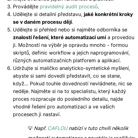
Provádějte
pravidelný audit procesů
.
Udělejte si detailní představu,
jaké konkrétní kroky
se v daném procesu dějí
.
Udělejte si přehled nebo si najměte odborníka se
znalostí řešení, které automatizaci umí
a provedou
ji. Možností na výběr je opravdu mnoho - formou
skriptů, definic workflow a jejich naprogramování,
různých automatizačních platforem a aplikací.
Udržujte si maličko analyticko-syntetické myšlení,
abyste si sami dovedli představit, co se stane,
když… Pokud touhle dovedností nevládnete, nic se
neděje. Najměte si na to specialistu, který každý
proces rozpracuje do posledního detailu, najde
vhodné řešení pro automatizaci a ve vašich
procesech ji nastaví.
💡
Např.
CAFLOU
nabízí v tuto chvíli několik
možností automatizace a neustále je rozšiřuje: