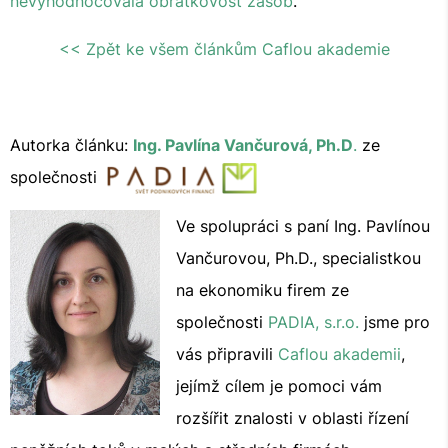
nevyhodnocovala obrátkovost zásob
.
<< Zpět ke všem článkům Caflou akademie
Autorka článku:
Ing. Pavlína Vančurová, Ph.D
.
ze
společnosti
Ve spolupráci s paní Ing. Pavlínou
Vančurovou, Ph.D., specialistkou
na ekonomiku firem ze
společnosti
PADIA, s.r.o.
jsme pro
vás připravili
Caflou akademii
,
jejímž cílem je pomoci vám
rozšířit znalosti v oblasti řízení