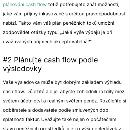
plánování cash flow
totiž potřebujete znát možnosti,
jaké vám příjmy inkasované s určitou pravděpodobností
nabízí. Takto vám váš plán peněžních toků umožní
zodpovědět otázky typu: „Jaká výše výdajů je při
uvažovaných příjmech akceptovatelná?“
#2 Plánujte cash flow podle
výsledovky
Vaše výsledovka může být dobrým základem výhledu
cash flow. Důležité ale je, abyste zohlednili rozdíly mezi
světem účetnictví a reálným světem peněz. Rozčleňte si
odběratele a dodavatele podle smluvených dob
splatností faktur. Uvažujte také nejen o počátečním
stavu peněžních prostředků, ale i o výši pohledávek z