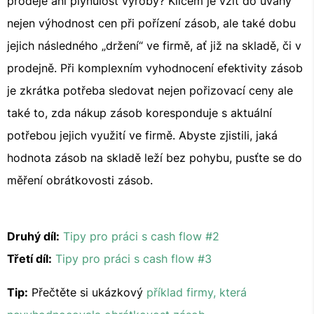
prodeje ani plynulost výroby? Klíčem je vzít do úvahy
nejen výhodnost cen při pořízení zásob, ale také dobu
jejich následného „držení“ ve firmě, ať již na skladě, či v
prodejně. Při komplexním vyhodnocení efektivity zásob
je zkrátka potřeba sledovat nejen pořizovací ceny ale
také to, zda nákup zásob koresponduje s aktuální
potřebou jejich využití ve firmě. Abyste zjistili, jaká
hodnota zásob na skladě leží bez pohybu, pusťte se do
měření obrátkovosti zásob.
Druhý díl:
Tipy pro práci s cash flow #2
Třetí díl:
Tipy pro práci s cash flow #3
Tip:
Přečtěte si ukázkový
příklad firmy, která