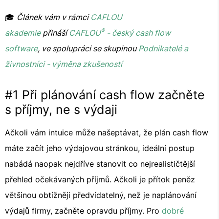
🎓
Článek vám v rámci
CAFLOU
®
akademie
přináší
CAFLOU
- český cash flow
software
, ve spolupráci se skupinou
Podnikatelé a
živnostníci - výměna zkušeností
#1 Při plánování cash flow začněte
s příjmy, ne s výdaji
Ačkoli vám intuice může našeptávat, že plán cash flow
máte začít jeho výdajovou stránkou, ideální postup
nabádá naopak nejdříve stanovit co nejrealističtější
přehled očekávaných příjmů. Ačkoli je přítok peněz
většinou obtížněji předvídatelný, než je naplánování
výdajů firmy, začněte opravdu příjmy. Pro
dobré