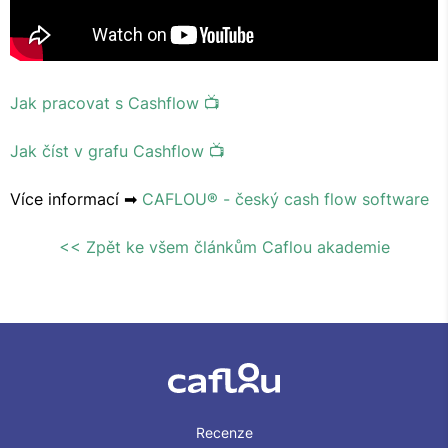
Jak pracovat s Cashflow 📺
Jak číst v grafu Cashflow 📺
Více informací ➡
CAFLOU® - český cash flow software
<< Zpět ke všem článkům Caflou akademie
Recenze