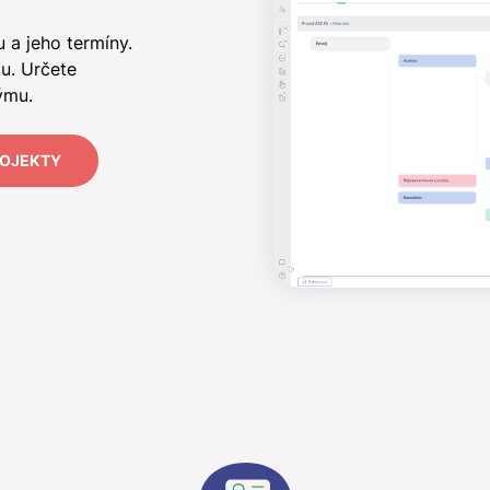
 a jeho termíny.
tu. Určete
ýmu.
ROJEKTY