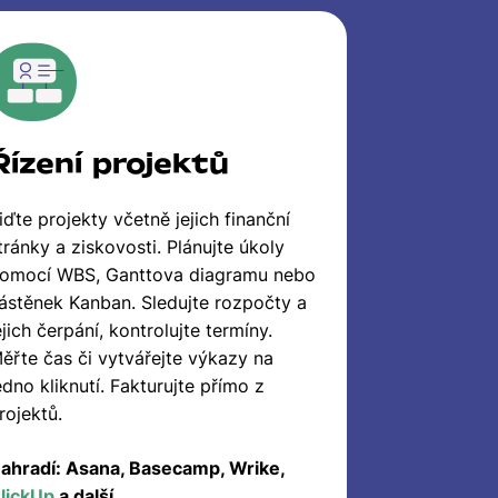
Řízení projektů
iďte projekty včetně jejich finanční
tránky a ziskovosti. Plánujte úkoly
omocí WBS, Ganttova diagramu nebo
ástěnek Kanban. Sledujte rozpočty a
ejich čerpání, kontrolujte termíny.
ěřte čas či vytvářejte výkazy na
edno kliknutí. Fakturujte přímo z
rojektů.
ahradí: Asana, Basecamp, Wrike,
lickUp
a další