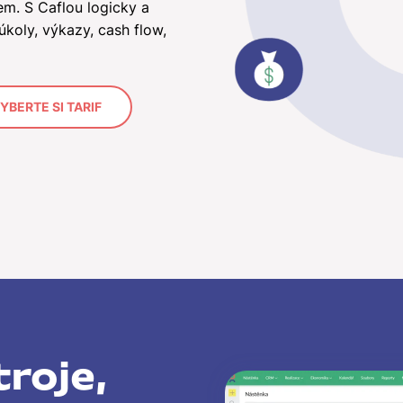
em. S Caflou logicky a
úkoly, výkazy, cash flow,
YBERTE SI TARIF
roje,