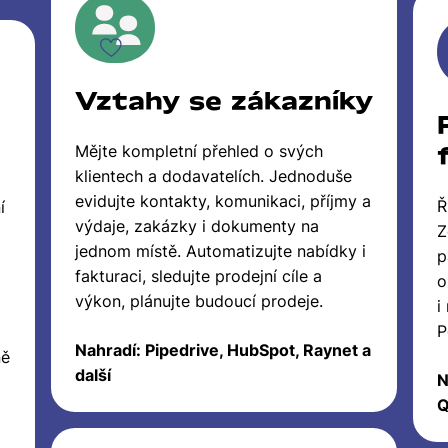
Vztahy se zákazníky
Mějte kompletní přehled o svých
klientech a dodavatelích. Jednoduše
evidujte kontakty, komunikaci, příjmy a
Ř
í
výdaje, zakázky i dokumenty na
Z
jednom místě. Automatizujte nabídky i
p
fakturaci, sledujte prodejní cíle a
o
výkon, plánujte budoucí prodeje.
i
P
Nahradí: Pipedrive, HubSpot, Raynet a
ně
další
N
Q