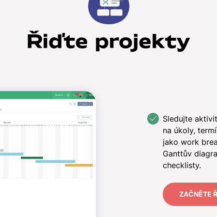
Řiďte projekty
Sledujte aktivi
na úkoly, termí
jako work bre
Ganttův diagr
checklisty.
ZAČNĚTE Ř