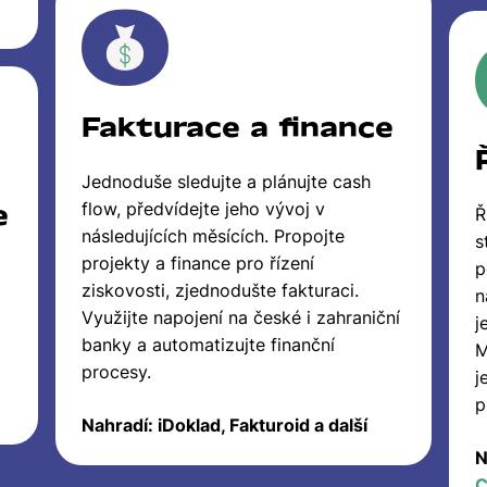
Fakturace a finance
Jednoduše sledujte a plánujte cash
e
flow, předvídejte jeho vývoj v
Ř
následujících měsících. Propojte
s
projekty a finance pro řízení
p
ziskovosti, zjednodušte fakturaci.
n
Využijte napojení na české i zahraniční
j
banky a automatizujte finanční
M
procesy.
j
p
Nahradí: iDoklad, Fakturoid a další
N
C