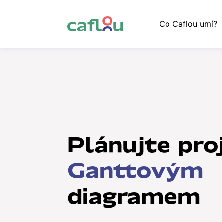
Co Caflou umí?
Plánujte pro
Ganttovým
diagramem