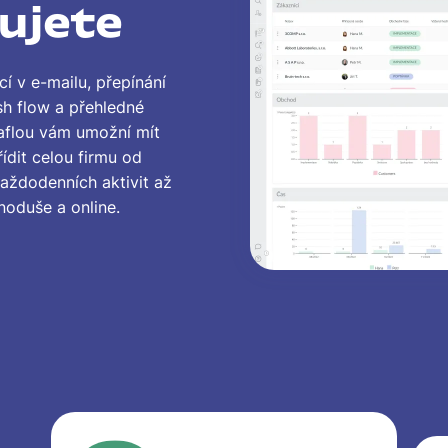
ujete
í v e-mailu, přepínání
ash flow a přehledné
aflou vám umožní mít
ídit celou firmu od
každodenních aktivit až
noduše a online.