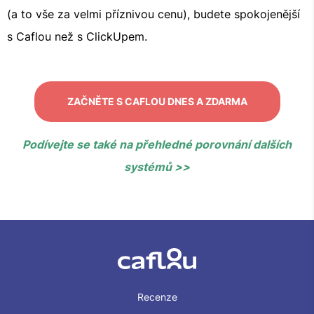
(a to vše za velmi příznivou cenu), budete spokojenější
s Caflou než s ClickUpem.
ZAČNĚTE S CAFLOU DNES A ZDARMA
Podívejte se také na přehledné porovnání dalších
systémů >>
Recenze