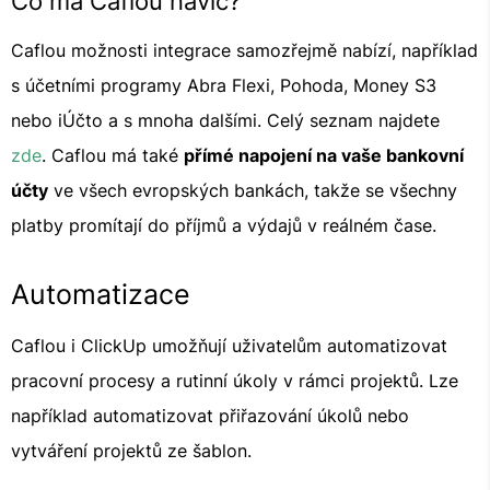
Co má Caflou navíc?
Caflou možnosti integrace samozřejmě nabízí, například
s účetními programy Abra Flexi, Pohoda, Money S3
nebo iÚčto a s mnoha dalšími. Celý seznam najdete
zde
. Caflou má také
přímé napojení na vaše bankovní
účty
ve všech evropských bankách, takže se všechny
platby promítají do příjmů a výdajů v reálném čase.
Automatizace
Caflou i ClickUp umožňují uživatelům automatizovat
pracovní procesy a rutinní úkoly v rámci projektů. Lze
například automatizovat přiřazování úkolů nebo
vytváření projektů ze šablon.