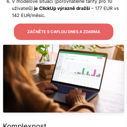
V modelové situaci (porovnatelné tarify pro 10
uživatelů)
je ClickUp výrazně dražší
– 177 EUR vs
142 EUR/měsíc.
ZAČNĚTE S CAFLOU DNES A ZDARMA
Komplexnost