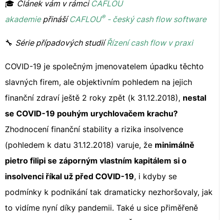
🎓
Článek vám v rámci
CAFLOU
®
akademie
přináší
CAFLOU
- český cash flow software
🔧
Série případových studií
Řízení cash flow v praxi
COVID-19 je společným jmenovatelem úpadku těchto
slavných firem, ale objektivním pohledem na jejich
finanční zdraví ještě 2 roky zpět (k 31.12.2018),
nestal
se COVID-19 pouhým urychlovačem krachu?
Zhodnocení finanční stability a rizika insolvence
(pohledem k datu 31.12.2018) varuje, že
minimálně
pietro filipi se záporným vlastním kapitálem si o
insolvenci říkal už před COVID-19
, i kdyby se
podmínky k podnikání tak dramaticky nezhoršovaly, jak
to vidíme nyní díky pandemii. Také u sice přiměřeně