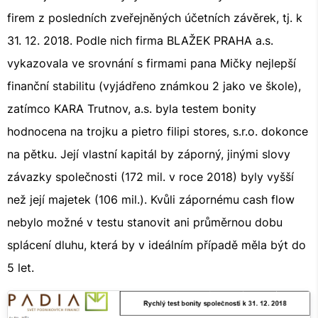
firem z posledních zveřejněných účetních závěrek, tj. k
31. 12. 2018. Podle nich firma BLAŽEK PRAHA a.s.
vykazovala ve srovnání s firmami pana Mičky nejlepší
finanční stabilitu (vyjádřeno známkou 2 jako ve škole),
zatímco KARA Trutnov, a.s. byla testem bonity
hodnocena na trojku a pietro filipi stores, s.r.o. dokonce
na pětku. Její vlastní kapitál by záporný, jinými slovy
závazky společnosti (172 mil. v roce 2018) byly vyšší
než její majetek (106 mil.). Kvůli zápornému cash flow
nebylo možné v testu stanovit ani průměrnou dobu
splácení dluhu, která by v ideálním případě měla být do
5 let.