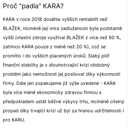
Proč "padla" KARA?
KARA v roce 2018 dosáhla vyšších rentabilit než
BLAŽEK, nicméně její míra zadluženosti byla podstatně
vyšší (vlastní zdroje využíval BLAŽEK z více než 60 %,
zatímco KARA pouze z méně než 20 %), což se
promítlo i do vyšších placených úroků. Slabý pilíř
finanční stability je v dlouhotrvající krizi obdobný
problém jako nemožnost jej posilovat díky výkonnosti
firmy. Dále jen zopakujeme již výše uvedené - KARA
byla více méně ekonomicky zdravou firmou s
předpokladem ustát běžné výkyvy trhu, nicméně citelný
propad díky trvající krizi už byl za hranou udržitelnosti i
pro KARU.