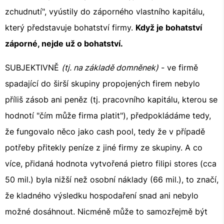
zchudnutí", vyústily do záporného vlastního kapitálu,
který představuje bohatství firmy.
Když je bohatství
záporné, nejde už o bohatství.
SUBJEKTIVNĚ
(tj. na základě domněnek)
- ve firmě
spadající do širší skupiny propojených firem nebylo
příliš zásob ani peněz (tj. pracovního kapitálu, kterou se
hodnotí "čím může firma platit"), předpokládáme tedy,
že fungovalo něco jako cash pool, tedy že v případě
potřeby přitekly peníze z jiné firmy ze skupiny. A co
více, přidaná hodnota vytvořená pietro filipi stores (cca
50 mil.) byla nižší než osobní náklady (66 mil.), to značí,
že kladného výsledku hospodaření snad ani nebylo
možné dosáhnout. Nicméně může to samozřejmě být