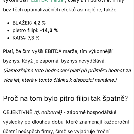
výkonnosti "
EBITDA marže
", který umí porovnat firmy
bez těch optimalizačních efektů asi nejlépe, takže:
BLAŽEK: 4,2 %
pietro filipi:
-14,3 %
KARA: 7,3 %
Platí, že čím vyšší EBITDA marže, tím výkonnější
byznys. Když je záporná, byznys nevydělává.
(Samozřejmě toto hodnocení platí při průměru hodnot za
více let, které v tomto článku k dispozici nemáme.)
Proč na tom bylo pitro filipi tak špatně?
OBJEKTIVNĚ
(tj. odborně)
- záporné hospodářské
výsledky po dlouhou dobu, které znamenají každoroční
účetní neúspěch firmy, čímž se vyjadřuje "roční