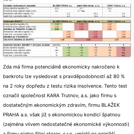
Zda má firma potenciálně ekonomicky nakročeno k
bankrotu lze vysledovat s pravděpodobností až 80 %
na 2 roky dopředu z testu rizika insolvence. Tento test
označil společnost KARA Trutnov, a.s. jako firmu s
dostatečným ekonomickým zdravím, firmu BLAŽEK
PRAHA a.s. však již s ekonomickou kondicí špatnou
(zejména vlivem nedostatečné ekonomické výkonnosti)
a firmu pietro filipi stores, s.r.o. umístil na nejnižší