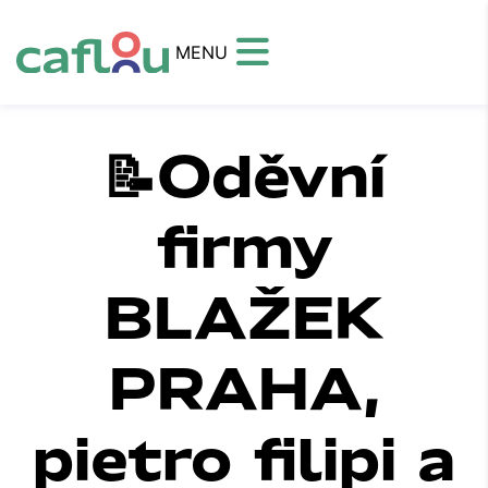
MENU
📝Oděvní
firmy
BLAŽEK
PRAHA,
pietro filipi a