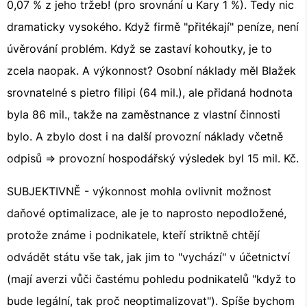
0,07 % z jeho tržeb! (pro srovnání u Kary 1 %). Tedy nic
dramaticky vysokého. Když firmě "přitékají" peníze, není
úvěrování problém. Když se zastaví kohoutky, je to
zcela naopak. A výkonnost? Osobní náklady měl Blažek
srovnatelné s pietro filipi (64 mil.), ale přidaná hodnota
byla 86 mil., takže na zaměstnance z vlastní činnosti
bylo. A zbylo dost i na další provozní náklady včetně
odpisů => provozní hospodářský výsledek byl 15 mil. Kč.
SUBJEKTIVNĚ - výkonnost mohla ovlivnit možnost
daňové optimalizace, ale je to naprosto nepodložené,
protože známe i podnikatele, kteří striktně chtějí
odvádět státu vše tak, jak jim to "vychází" v účetnictví
(mají averzi vůči častému pohledu podnikatelů "když to
bude legální, tak proč neoptimalizovat"). Spíše bychom