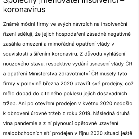
Společný jmenovatel insolvencí –
koronavirus
Známé módní firmy ve svých návrzích na insolvenční
řízení sdělují, že jejich hospodaření zásadně negativně
zasáhla omezení a mimořádná opatření vlády v
souvislosti s šířením koronaviru. Z důvodu vyhlášení
nouzového stavu, respektive vydání usnesení vlády ČR
a opatření Ministerstva zdravotnictví ČR musely tyto
firmy v polovině března 2020 uzavřít své prodejny, což
mělo dopad do citelného poklesu jejich dosavadních
tržeb. Ani po otevření prodejen v květnu 2020 nedošlo
k obnovení úrovně tržeb z roku 2019. Následná druhá
vlna pandemie a z ní plynoucí opětovné uzavření
maloobchodních sítí prodejen v říjnu 2020 situaci ještě