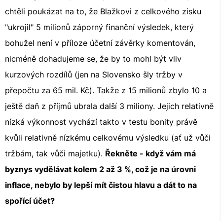
chtěli poukázat na to, že Blažkovi z celkového zisku
"ukrojil" 5 milionů záporný finanční výsledek, který
bohužel není v příloze účetní závěrky komentován,
nicméně dohadujeme se, že by to mohl být vliv
kurzových rozdílů (jen na Slovensko šly tržby v
přepočtu za 65 mil. Kč). Takže z 15 milionů zbylo 10 a
ještě daň z příjmů ubrala další 3 miliony. Jejich relativně
nízká výkonnost vychází takto v testu bonity právě
kvůli relativně nízkému celkovému výsledku (ať už vůči
tržbám, tak vůči majetku).
Řekněte - když vám má
byznys vydělávat kolem 2 až 3 %, což je na úrovni
inflace, nebylo by lepší mít čistou hlavu a dát to na
spořící účet?