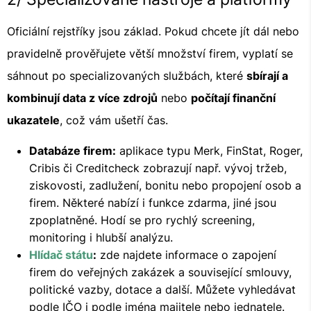
Oficiální rejstříky jsou základ. Pokud chcete jít dál nebo
pravidelně prověřujete větší množství firem, vyplatí se
sáhnout po specializovaných službách, které
sbírají a
kombinují data z více zdrojů
nebo
počítají finanční
ukazatele
, což vám ušetří čas.
Databáze firem:
aplikace typu Merk, FinStat, Roger,
Cribis či Creditcheck zobrazují např. vývoj tržeb,
ziskovosti, zadlužení, bonitu nebo propojení osob a
firem. Některé nabízí i funkce zdarma, jiné jsou
zpoplatněné. Hodí se pro rychlý screening,
monitoring i hlubší analýzu.
Hlídač státu
:
zde najdete informace o zapojení
firem do veřejných zakázek a související smlouvy,
politické vazby, dotace a další. Můžete vyhledávat
podle IČO i podle jména majitele nebo jednatele.