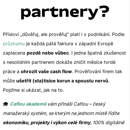
partnery?
Přísloví „důvěřuj, ale prověřuj“ platí i v podnikání. Podle
průzkumu
je každá pátá faktura v západní Evropě
zaplacena
pozdě nebo vůbec
. I jedna špatná zkušenost
s nesolidním partnerem dokáže zničit měsíce tvrdé
práce a
ohrozit vaše cash flow
. Prověřování firem tak
může
ušetřit (sta)tisíce korun a spoustu nervů
.
Pojďme si ukázat, jak na to.
🎓
Caflou akademii
vám přináší Caflou – český
manažerský systém, se kterým na jednom místě řídíte
ekonomiku, projekty i výkon celé firmy
, 100% digitálně