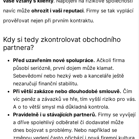
vaše vztahy s klienty
. Napojení na rizikové společnosti
navíc může
ohrozit i vaši reputaci
. Firmy se tak vyplácí
prověřovat nejen při prvním kontraktu.
Kdy si tedy zkontrolovat obchodního
partnera?
Před uzavřením nové spolupráce.
Ačkoli firma
působí seriózně, první dojem může klamat.
Sebevědomí nebo hezký web a kanceláře ještě
nezaručují finanční stabilitu.
Při větší zakázce nebo dlouhodobé smlouvě.
Čím
víc peněz a závazků ve hře, tím vyšší riziko pro vás.
A o to větší smysl má důkladná kontrola.
Pravidelně i u stávajících partnerů.
Firmy se vyvíjejí
a dříve spolehlivý odběratel či dodavatel může
dnes bojovat s problémy. Nebo například se
změnou vedení často přichází i nová firemní kultura