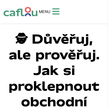
MENU
🕵️ Důvěřuj,
ale prověřuj.
Jak si
proklepnout
obchodní