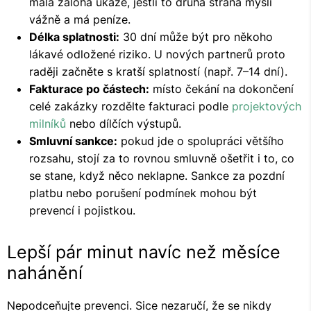
malá záloha ukáže, jestli to druhá strana myslí
vážně a má peníze.
Délka splatnosti:
30 dní může být pro někoho
lákavé odložené riziko. U nových partnerů proto
raději začněte s kratší splatností (např. 7–14 dní).
Fakturace po částech:
místo čekání na dokončení
celé zakázky rozdělte fakturaci podle
projektových
milníků
nebo dílčích výstupů.
Smluvní sankce:
pokud jde o spolupráci většího
rozsahu, stojí za to rovnou smluvně ošetřit i to, co
se stane, když něco neklapne. Sankce za pozdní
platbu nebo porušení podmínek mohou být
prevencí i pojistkou.
Lepší pár minut navíc než měsíce
nahánění
Nepodceňujte prevenci. Sice nezaručí, že se nikdy