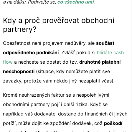
a na dálku. Podívejte se,
co všechno umí
.
Kdy a proč prověřovat obchodní
partnery?
Obezřetnost není projevem nedůvěry, ale
součást
odpovědného podnikání
. Zvlášť pokud si
hlídáte cash
flow
a nechcete se dostat do tzv.
druhotné platební
neschopnosti
(situace, kdy nemůžete platit své
závazky, protože vám někdo jiný nezaplatil včas).
Kromě neuhrazených faktur se s nespolehlivými
obchodními partnery pojí i další rizika. Když se
například váš dodavatel dostane do finančních či jiných
potíží, může dojít ke zpoždění dodávek, což
poškodí