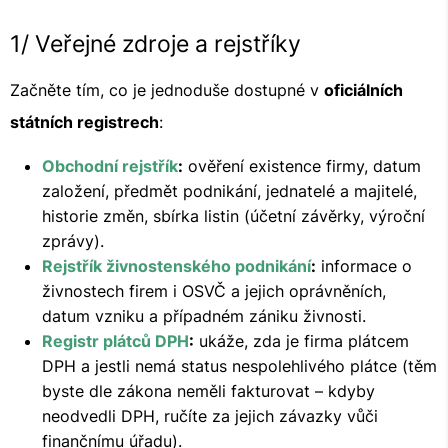
1/ Veřejné zdroje a rejstříky
Začněte tím, co je jednoduše dostupné v
oficiálních
státních registrech
:
Obchodní rejstřík
:
ověření existence firmy, datum
založení, předmět podnikání, jednatelé a majitelé,
historie změn, sbírka listin (účetní závěrky, výroční
zprávy).
Rejstřík živnostenského podnikání
:
informace o
živnostech firem i OSVČ a jejich oprávněních,
datum vzniku a případném zániku živnosti.
Registr plátců DPH
:
ukáže, zda je firma plátcem
DPH a jestli nemá status nespolehlivého plátce (těm
byste dle zákona neměli fakturovat – kdyby
neodvedli DPH, ručíte za jejich závazky vůči
finančnímu úřadu).