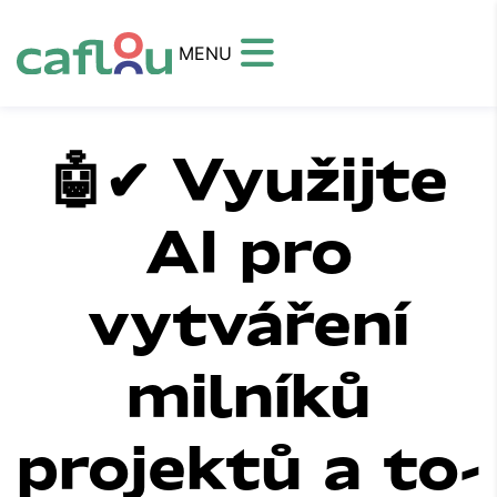
MENU
🤖✔ Využijte
AI pro
vytváření
milníků
projektů a to-