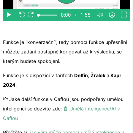
Funkce je "konverzační", tedy pomocí funkce upřesnění
můžete zadání postupně korigovat až k výsledku, se
kterým budete spokojeni.
Funkce je k dispozici v tarifech
Delfín
,
Žralok
a
Kapr
2024
.
💡 Jaké další funkce v Caflou jsou podpořeny umělou
inteligenci se dozvíte zde:
🤖 Umělá inteligence/AI v
Caflou
Přečtěte si,
jak vám může pomoci umělá inteligence v