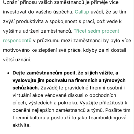
Uznání přínosu vašich zaměstnanců je přiměje více
investovat do vašeho úspěchu.
Gallup
uvádí, že se tím
zvýší produktivita a spokojenost s prací, což vede k
vyššímu udržení zaměstnanců.
Třicet sedm procent
respondentů
v průzkumu mezi zaměstnanci by bylo více
motivováno ke zlepšení své práce, kdyby za ni dostali
větší uznání.
Dejte zaměstnancům pocit, že si jich vážíte, a
vyslovujte jim pochvalu na firemních a týmových
schůzkách.
Zavádějte pravidelné firemní osobní i
virtuální akce věnované diskusi o obchodních
cílech, výsledcích a pokroku. Využijte příležitosti k
ocenění nejlepších zaměstnanců a týmů. Posílíte tím
firemní kulturu a poslouží to jako teambuildingová
aktivita.