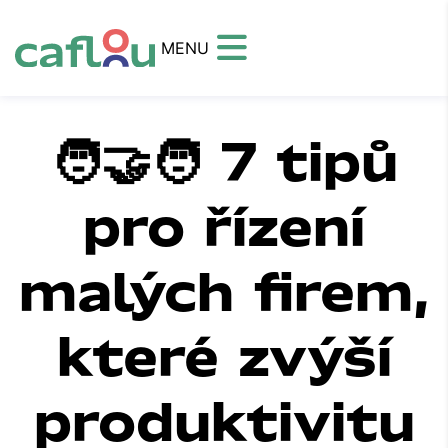
MENU
🧑‍🤝‍🧑 7 tipů
pro řízení
malých firem,
které zvýší
produktivitu