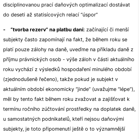
disciplinovanou prací daňových optimalizací dostávat
do deseti až statisícových relací “úspor”
- “tvorba rezerv” na platbu daní:
začínající či menší
subjekty často zapomínají na fakt, že během roku se
platí pouze zálohy na daně, uveďme na příkladu daně z
příjmu právnických osob - výše záloh v části aktuálního
roku vychází z výsledků hospodaření minulého období
(zjednodušeně řečeno), takže pokud je subjekt v
aktuálním období ekonomicky “jinde” (uvažujme “lépe”),
měl by tento fakt během roku zvažovat a zajišťovat k
termínu ročního zúčtování prostředky na doplatek daně,
u samostatných podnikatelů, kteří nejsou daňovými
subjekty, je toto připomenutí ještě o to významnější