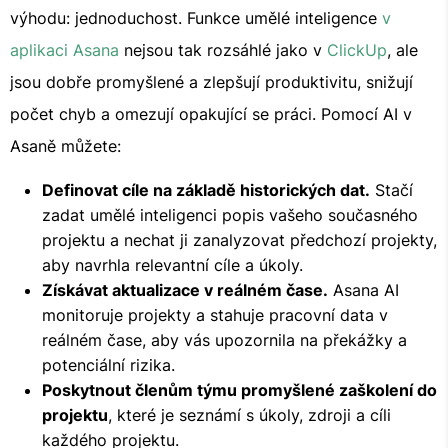
výhodu: jednoduchost. Funkce umělé inteligence
v
aplikaci Asana
nejsou tak rozsáhlé jako v
ClickUp
, ale
jsou dobře promyšlené a zlepšují produktivitu, snižují
počet chyb a omezují opakující se práci. Pomocí AI v
Asaně můžete:
Definovat cíle na základě historických dat.
Stačí
zadat umělé inteligenci popis vašeho současného
projektu a nechat ji zanalyzovat předchozí projekty,
aby navrhla relevantní cíle a úkoly.
Získávat aktualizace v reálném čase.
Asana AI
monitoruje projekty a stahuje pracovní data v
reálném čase, aby vás upozornila na překážky a
potenciální rizika.
Poskytnout členům týmu promyšlené zaškolení do
projektu
, které je seznámí s úkoly, zdroji a cíli
každého projektu.