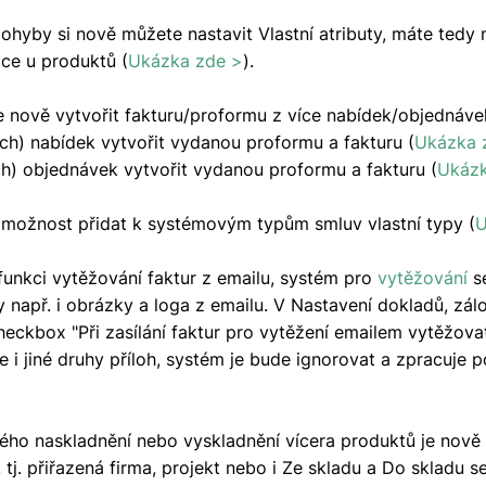
ohyby si nově můžete nastavit Vlastní atributy, máte tedy 
ce u produktů (
Ukázka zde >
).
e nově vytvořit fakturu/proformu z více nabídek/objednáve
ch) nabídek vytvořit vydanou proformu a fakturu (
Ukázka 
ých) objednávek vytvořit vydanou proformu a fakturu (
Ukázk
 možnost přidat k systémovým typům smluv vlastní typy (
U
 funkci vytěžování faktur z emailu, systém pro
vytěžování
se
y např. i obrázky a loga z emailu. V Nastavení dokladů, zál
checkbox "Při zasílání faktur pro vytěžení emailem vytěžov
e i jiné druhy příloh, systém je bude ignorovat a zpracuje 
ho naskladnění nebo vyskladnění vícera produktů je nově 
 tj. přiřazená firma, projekt nebo i Ze skladu a Do skladu 