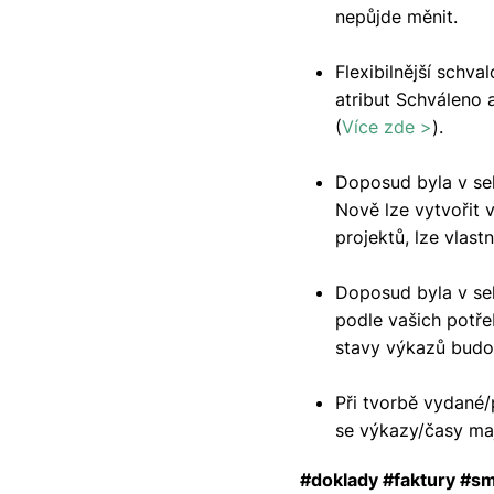
nepůjde měnit.
Flexibilnější schva
atribut Schváleno 
(
Více zde >
).
Doposud byla v sek
Nově lze vytvořit v
projektů, lze vlastn
Doposud byla v se
podle vašich potřeb
stavy výkazů budo
Při tvorbě vydané/
se výkazy/časy maj
#doklady #faktury #s