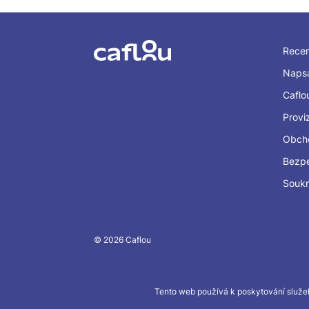
Rece
Napsa
Caflo
Provi
Obch
Bezp
Souk
© 2026 Caflou
Tento web používá k poskytování služeb