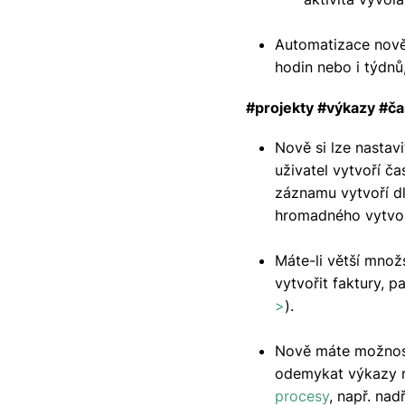
Automatizace nově
hodin nebo i týdnů
#projekty #výkazy #ča
Nově si lze nastav
uživatel vytvoří č
záznamu vytvoří dl
hromadného vytvoř
Máte-li větší množ
vytvořit faktury, 
>
).
Nově máte možnost 
odemykat výkazy m
procesy
, např. na