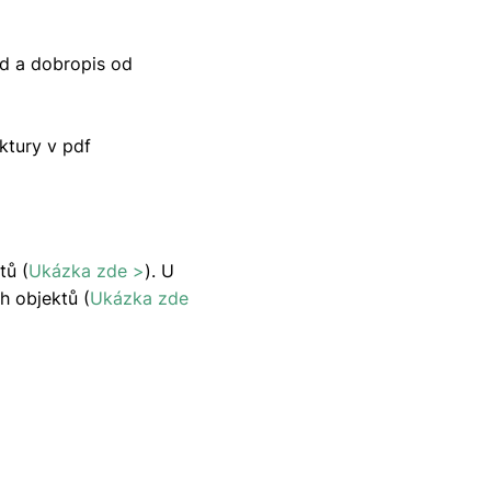
ad a dobropis od
ktury v pdf
tů (
Ukázka zde >
). U
ch objektů (
Ukázka zde