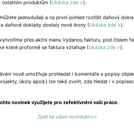
k ostatním produktům (
Ukázka zde >
).
můžete jednodušeji a na první pohled rozlišit daňový dokl
 a daňové doklady dostaly nové ikony (
Ukázka zde >
).
vytvoříme přes akční menu Vydanou fakturu, pod číslem fa
 ke které proformě se faktura vztahuje (
Ukázka zde >
).
ávání nově umožňuje prohledat i komentáře a popisy objek
rojekty, úkoly apod.) lze také zvolit, zda hledat i v popise
hto novinek využijete pro zefektivnění vaší práce.
Zpět ke všem novinkám>>