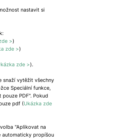
možnost nastavit si
k:
zde >
)
a zde >
)
kázka zde >
).
 snaží vytěžit všechny
ožce Speciální funkce,
at pouze PDF". Pokud
pouze pdf (
Ukázka zde
volba "Aplikovat na
se automaticky propíšou