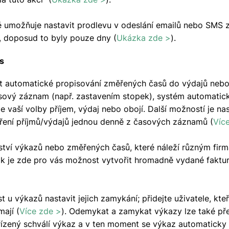
 umožňuje nastavit prodlevu v odeslání emailů nebo SMS z
, doposud to byly pouze dny (
Ukázka zde >
).
s
it automatické propisování změřených časů do výdajů nebo
asový záznam (např. zastavením stopek), systém automatic
e vaší volby příjem, výdaj nebo obojí. Další možností je n
ení příjmů/výdajů jednou denně z časových záznamů (
Víc
ství výkazů nebo změřených časů, které náleží různým firm
pak je zde pro vás možnost vytvořit hromadně vydané faktur
u výkazů nastavit jejich zamykání; přidejte uživatele, kte
ají (
Více zde >
). Odemykat a zamykat výkazy lze také př
dřízený schválí výkaz a v ten moment se výkaz automaticky