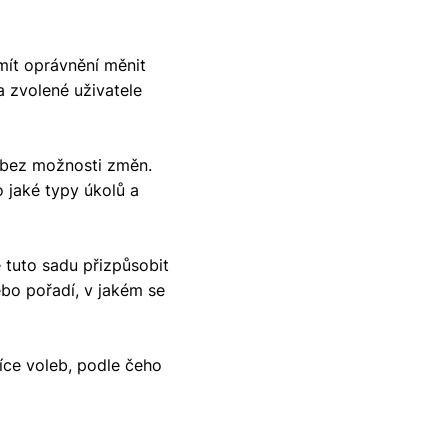
 mít oprávnění měnit
a zvolené uživatele
v bez možnosti změn.
ro jaké typy úkolů a
tuto sadu přizpůsobit
nebo pořadí, v jakém se
více voleb, podle čeho