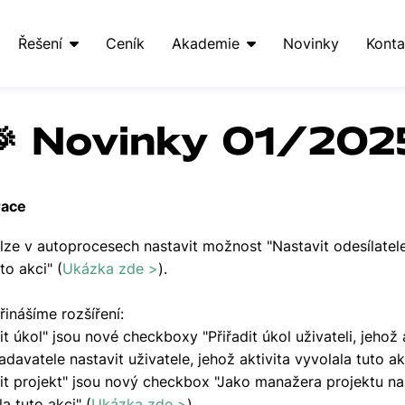
Řešení
Ceník
Akademie
Novinky
Konta
🎉 Novinky 01/202
race
 lze v autoprocesech nastavit možnost "Nastavit odesílatele
to akci" (
Ukázka zde >
).
inášíme rozšíření:
t úkol" jsou nové checkboxy "Přiřadit úkol uživateli, jehož 
adavatele nastavit uživatele, jehož aktivita vyvolala tuto ak
it projekt" jsou nový checkbox "Jako manažera projektu nas
la tuto akci" (
Ukázka zde >
).