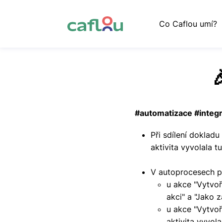
Co Caflou umí?
#automatizace #integ
Při sdílení dokladu
aktivita vyvolala tu
V autoprocesech př
u akce "Vytvoři
akci" a "Jako z
u akce "Vytvoř
aktivita vyvola