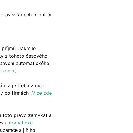
práv v řádech minut či
 příjmů. Jakmile
ky z tohoto časového
astavení automatického
e zde >
).
ám a je třeba z nich
y po firmách (
Více zde
ří toto právo zamykat a
es
automatické
 uzamče a již ho