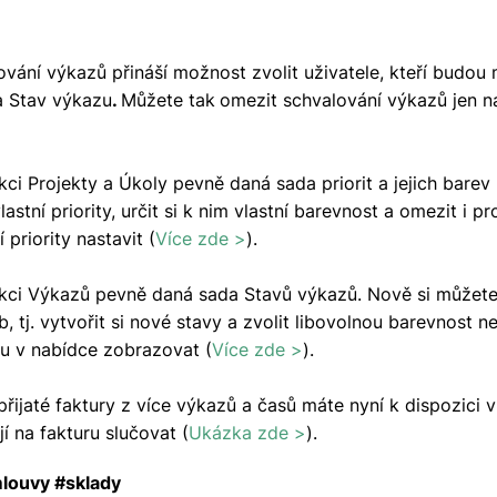
lování výkazů přináší možnost zvolit uživatele, kteří budou
a Stav výkazu
.
Můžete tak
omezit schvalování výkazů jen n
ci Projekty a Úkoly pevně daná sada priorit a jejich bare
lastní priority, určit si k nim vlastní barevnost a omezit i p
í priority nastavit (
Více zde >
).
kci Výkazů pevně daná sada Stavů výkazů. Nově si můžete 
, tj. vytvořit si nové stavy a zvolit libovolnou barevnost 
u v nabídce zobrazovat (
Více zde >
).
přijaté faktury z více výkazů a časů máte nyní k dispozici 
í na fakturu slučovat (
Ukázka zde >
).
mlouvy #sklady