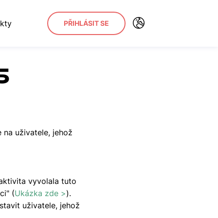
kty
PŘIHLÁSIT SE
5
 na uživatele, jehož
aktivita vyvolala tuto
ci" (
Ukázka zde >
).
tavit uživatele, jehož