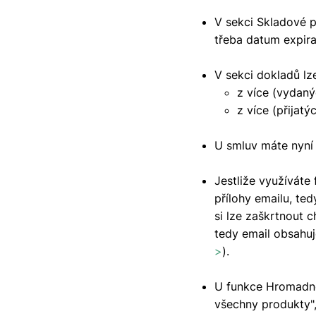
V sekci Skladové p
třeba datum expira
V sekci dokladů lz
z více (vydaný
z více (přijat
U smluv máte nyní
Jestliže využíváte
přílohy emailu, ted
si lze zaškrtnout 
tedy email obsahuj
>
).
U funkce Hromadné
všechny produkty",