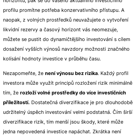
horizontu, pak se do vašeho aktuálního investičního
profilu promítne potřeba konzervativního přístupu. A
naopak, z volných prostředků neuvažujete o vytvoření
likvidní rezervy a časový horizont vás neomezuje,
můžete se pustit do dynamičtějšího investování s cílem
dosažení vyšších výnosů navzdory možnosti značného
kolísání hodnoty investice v průběhu času.
Nezapomeňte, že
není výnosu bez rizika
. Každý profil
investora může využít principů rozložení rizik minimálně
tím, že
rozloží volné prostředky do více investičních
příležitostí.
Dostatečná diverzifikace je pro dlouhodobě
udržitelný úspěch investování velmi podstatná. Čím širší
diverzifikace rizik, tím menší jsou škody, které může
jedna nepovedená investice napáchat. Zkrátka není