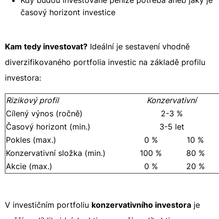
Kdy budou investované peníze potřeba aneb jaký je
časový horizont investice
Kam tedy investovat?
Ideální je sestavení vhodně
diverzifikovaného portfolia investic na základě profilu
investora:
Rizikový profil
Konzervativní
Cílený výnos (ročně)
2-3 %
Časový horizont (min.)
3-5 let
Pokles (max.)
0 %
10 %
Konzervativní složka (min.)
100 %
80 %
Akcie (max.)
0 %
20 %
V investičním portfoliu
konzervativního investora
je