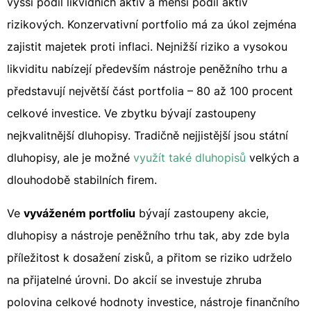
vyšší podíl likvidních aktiv a menší podíl aktiv
rizikových. Konzervativní portfolio má za úkol zejména
zajistit majetek proti inflaci. Nejnižší riziko a vysokou
likviditu nabízejí především nástroje peněžního trhu a
představují největší část portfolia – 80 až 100 procent
celkové investice. Ve zbytku bývají zastoupeny
nejkvalitnější dluhopisy. Tradičně nejjistější jsou státní
dluhopisy, ale je možné
využít také dluhopisů
velkých a
dlouhodobě stabilních firem.
Ve
vyváženém portfoliu
bývají zastoupeny akcie,
dluhopisy a nástroje peněžního trhu tak, aby zde byla
příležitost k dosažení zisků, a přitom se riziko udrželo
na přijatelné úrovni. Do akcií se investuje zhruba
polovina celkové hodnoty investice, nástroje finančního