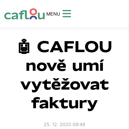
MENU
🤖 CAFLOU
nově umí
vytěžovat
faktury
25. 12. 2020 09:49