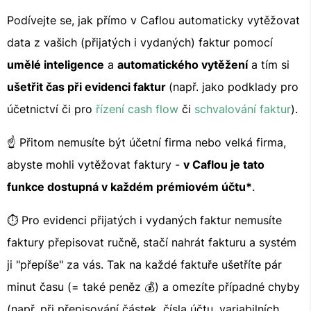
Podívejte se, jak přímo v Caflou automaticky vytěžovat
data z vašich (přijatých i vydaných) faktur pomocí
umělé inteligence
a
automatického vytěžení
a tím si
ušetřit čas při evidenci faktur
(např. jako podklady pro
účetnictví či pro
řízení cash flow
či
schvalování faktur
).
☝ Přitom nemusíte být účetní firma nebo velká firma,
abyste mohli vytěžovat faktury -
v Caflou je tato
funkce dostupná v každém prémiovém účtu*
.
⏱ Pro evidenci přijatých i vydaných faktur nemusíte
faktury přepisovat ručně, stačí nahrát fakturu a systém
ji "přepíše" za vás. Tak na každé faktuře ušetříte pár
minut času (= také peněz 💰) a omezíte případné chyby
(např. při přepisování částek, čísla účtu, variabilních