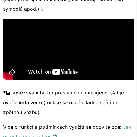
symbolů apod.) ⤵️
*
🔐 Vytěžování faktur přes umělou inteligenci (AI) je
nyní v
beta verzi
(funkce se nadále ladí a sbíráme
zpětnou vazbu).
Více o funkci a podmínkách využití se dozvíte zde:
Jak
na vytěžování faktur 📺