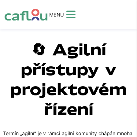
MENU
🔄 Agilní
přístupy v
projektovém
řízení
Termín „agilní“ je v rámci agilní komunity chápán mnoha