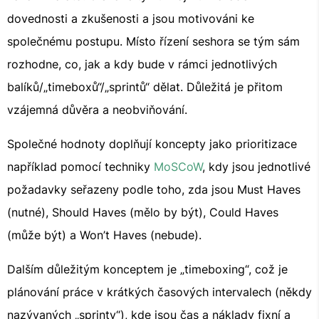
dovednosti a zkušenosti a jsou motivováni ke
společnému postupu. Místo řízení seshora se tým sám
rozhodne, co, jak a kdy bude v rámci jednotlivých
balíků/„timeboxů“/„sprintů“ dělat. Důležitá je přitom
vzájemná důvěra a neobviňování.
Společné hodnoty doplňují koncepty jako prioritizace
například pomocí techniky
MoSCoW
, kdy jsou jednotlivé
požadavky seřazeny podle toho, zda jsou Must Haves
(nutné), Should Haves (mělo by být), Could Haves
(může být) a Won’t Haves (nebude).
Dalším důležitým konceptem je „timeboxing“, což je
plánování práce v krátkých časových intervalech (někdy
nazývaných „sprinty“), kde jsou čas a náklady fixní a