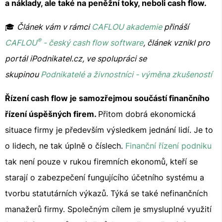
a náklady, ale také na peněžní toky, neboli cash flow.
🎓
Článek vám v rámci
CAFLOU akademie
přináší
®
CAFLOU
- český cash flow software
, článek vznikl pro
portál iPodnikatel.cz, ve spolupráci se
skupinou
Podnikatelé a živnostníci - výměna zkušeností
Řízení cash flow je samozřejmou součástí finančního
řízení úspěšných firem.
Přitom dobrá ekonomická
situace firmy je především výsledkem jednání lidí. Je to
o lidech, ne tak úplně o číslech.
Finanční řízení podniku
tak není pouze v rukou firemních ekonomů, kteří se
starají o zabezpečení fungujícího účetního systému a
tvorbu statutárních výkazů. Týká se také nefinančních
manažerů firmy. Společným cílem je smysluplné využití