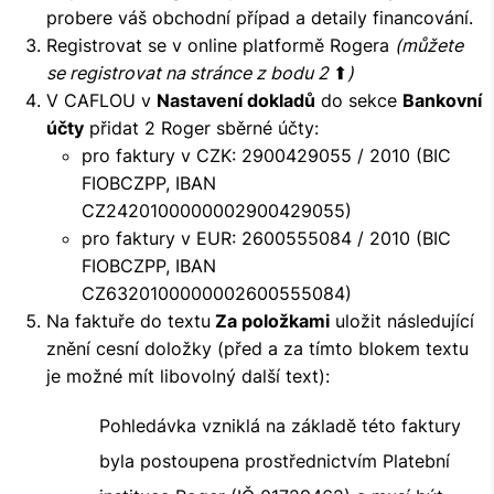
probere váš obchodní případ a detaily financování.
Registrovat se v online platformě Rogera
(můžete
se registrovat na stránce z bodu 2
⬆
)
V CAFLOU v
Nastavení dokladů
do sekce
Bankovní
účty
přidat 2 Roger sběrné účty:
pro faktury v CZK: 2900429055 / 2010 (BIC
FIOBCZPP, IBAN
CZ2420100000002900429055)
pro faktury v EUR: 2600555084 / 2010 (BIC
FIOBCZPP, IBAN
CZ6320100000002600555084)
Na faktuře do textu
Za položkami
uložit následující
znění cesní doložky (před a za tímto blokem textu
je možné mít libovolný další text):
Pohledávka vzniklá na základě této faktury
byla postoupena prostřednictvím Platební