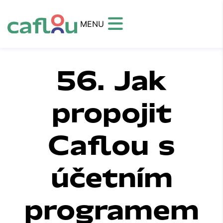
MENU
56. Jak
propojit
Caflou s
účetním
programem