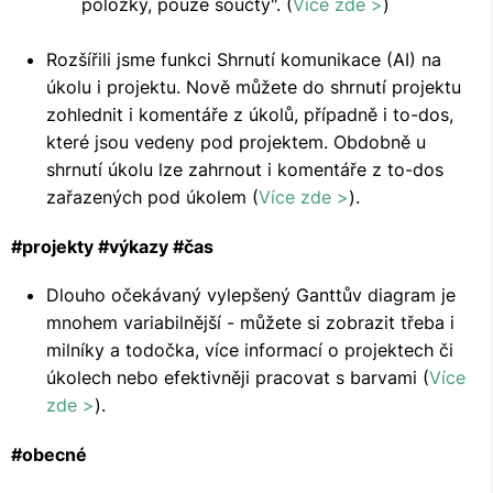
položky, pouze součty". (
Více zde >
)
Rozšířili jsme funkci Shrnutí komunikace (AI) na
úkolu i projektu. Nově můžete do shrnutí projektu
zohlednit i komentáře z úkolů, případně i to-dos,
které jsou vedeny pod projektem. Obdobně u
shrnutí úkolu lze zahrnout i komentáře z to-dos
zařazených pod úkolem (
Více zde >
).
#projekty #výkazy #čas
Dlouho očekávaný vylepšený Ganttův diagram je
mnohem variabilnější - můžete si zobrazit třeba i
milníky a todočka, více informací o projektech či
úkolech nebo efektivněji pracovat s barvami (
Více
zde >
).
#obecné