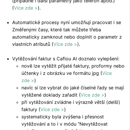
(případně i další parametry jako telefon apod.)
(
Více zde >
).
Automatické procesy nyní umožňují pracovat i se
Změřenými časy, které tak můžete třeba
automaticky zamknout nebo doplnit o parametr z
vlastních atributů (
Více zde >
).
Vytěžování faktur s Caflou AI doznalo vylepšení:
nově lze vytěžit přijaté faktury, proformy nebo
účtenky i z obrázku ve formátu jpg (
Více
zde >
)
navíc si lze vybrat do jaké číselné řady se mají
vytěžené doklady zařadit (
Více zde >
)
při vytěžování zvládne i výrazně větší (delší)
faktury (
Více zde >
)
systematicky byla zvýšena i přesnost
vytěžování a to i v módu "Nevytěžovat