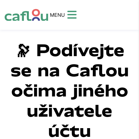
MENU
🔭 Podívejte
se na Caflou
očima jiného
uživatele
účtu