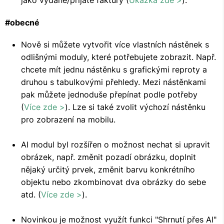
jako vydané/přijaté faktury (
Ukázka zde >
).
#obecné
Nově si můžete vytvořit více vlastních nástěnek s
odlišnými moduly, které potřebujete zobrazit. Např.
chcete mít jednu nástěnku s grafickými reproty a
druhou s tabulkovými přehledy. Mezi nástěnkami
pak můžete jednoduše přepínat podle potřeby
(
Více zde >
). Lze si také zvolit výchozí nástěnku
pro zobrazení na mobilu.
AI modul byl rozšířen o možnost nechat si upravit
obrázek, např. změnit pozadí obrázku, doplnit
nějaký určitý prvek, změnit barvu konkrétního
objektu nebo zkombinovat dva obrázky do sebe
atd. (
Více zde >
).
Novinkou je možnost využít funkci "Shrnutí přes AI"