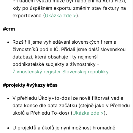
Příkladem využití může být napojení na Abru Flexi,
kdy po úspěšném exportu změním stav faktury na
exportováno (
Ukázka zde >
).
#crm
Rozšířili jsme vyhledávání slovenských firem a
živnostníků podle IČ. Přidali jsme další slovenskou
databázi, která obsahuje i ty nejmenší
podnikatelské subjekty a živnostníky -
Živnostenský register Slovenskej republiky
.
#projekty #výkazy #čas
V přehledu Úkoly+to-dos lze nově filtorvat vedle
data konce dle data začátku (stejně jako v Přehledu
úkolů a Přehledu To-dos) (
Ukázka zde >
).
U projektů a úkolů je nyní možnost hromadně