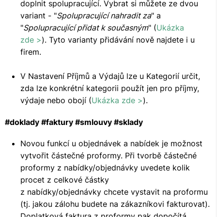
doplnit spolupracující. Vybrat si můžete ze dvou
variant - "
Spolupracující nahradit za
" a
"
Spolupracující přidat k současným
" (
Ukázka
zde >
). Tyto varianty přidávání nově najdete i u
firem.
V Nastavení Příjmů a Výdajů lze u Kategorií určit,
zda lze konkrétní kategorii použít jen pro příjmy,
výdaje nebo obojí (
Ukázka zde >
).
#doklady #faktury #smlouvy #sklady
Novou funkcí u objednávek a nabídek je možnost
vytvořit částečné proformy. Při tvorbě částečné
proformy z nabídky/objednávky uvedete kolik
procet z celkové částky
z nabídky/objednávky chcete vystavit na proformu
(tj. jakou zálohu budete na zákazníkovi fakturovat).
Doplatková faktura z proformy pak dopočítá