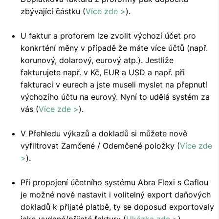
zbývající částku (
Více zde >
).
U faktur a proforem lze zvolit výchozí účet pro
konkrténí měny v případě že máte více účtů (např.
korunový, dolarový, eurový atp.). Jestliže
fakturujete např. v Kč, EUR a USD a např. při
fakturaci v eurech a jste museli myslet na přepnutí
výchozího účtu na eurový. Nyní to udělá systém za
vás (
Více zde >
).
V Přehledu výkazů a dokladů si můžete nově
vyfiltrovat Zamčené / Odemčené položky (
Více zde
>
).
Při propojení účetního systému Abra Flexi s Caflou
je možné nově nastavit i volitelný export daňových
dokladů k přijaté platbě, ty se doposud exportovaly