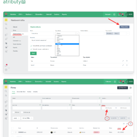
atributy📖