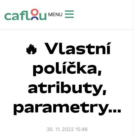
MENU
🔥 Vlastní
políčka,
atributy,
parametry...
30. 11. 2022 15:46