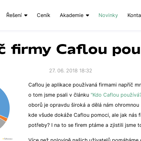
Řešení
Ceník
Akademie
Novinky
Konta
č firmy Caflou pou
27. 06. 2018 18:32
Caflou je aplikace používaná firmami napříč 
o tom jsme psali v článku
"Kdo Caflou používá?
oborů je opravdu široká a dělá nám ohromnou r
kde všude dokáže Caflou pomoci, ale jak nás fi
potřeby? I na to se firem ptáme a zjistili jsme t
Více než polovině našich uživatelů pomáháme dl