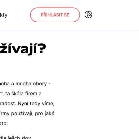
kty
PŘIHLÁSIT SE
žívají?
mnoha a mnoha obory -
"
, ta škála firem a
adost. Nyní tedy víme,
rmy používají, pro jaké
oto:
e jejich slov