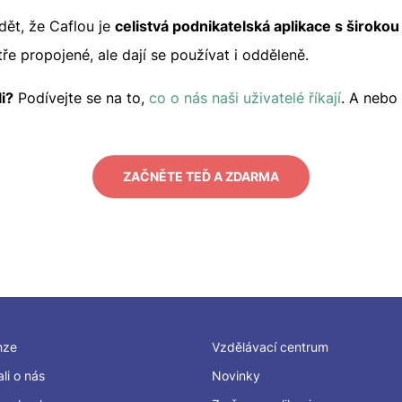
dět, že Caflou je
celistvá podnikatelská aplikace s široko
ře propojené, ale dají se používat i odděleně.
i?
Podívejte se na to,
co o nás naši uživatelé říkají
. A nebo
ZAČNĚTE TEĎ A ZDARMA
nze
Vzdělávací centrum
li o nás
Novinky