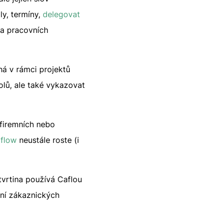
y, termíny,
delegovat
na pracovních
á v rámci projektů
olů, ale také vykazovat
 firemních nebo
 flow
neustále roste (i
čtvrtina používá Caflou
ení zákaznických