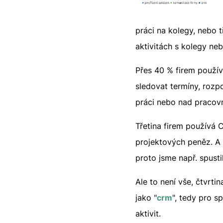
práci na kolegy, nebo 
aktivitách s kolegy ne
Přes 40 % firem použí
sledovat termíny, rozp
práci nebo nad pracovn
Třetina firem používá 
projektových peněz. A 
proto jsme např. spusti
Ale to není vše, čtvrti
jako "
crm
", tedy pro s
aktivit.