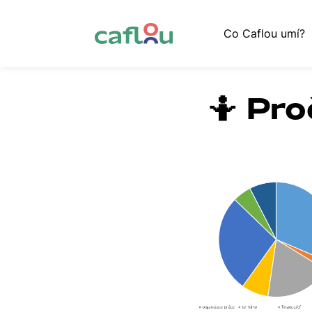
Co Caflou umí?
🤷 Pro