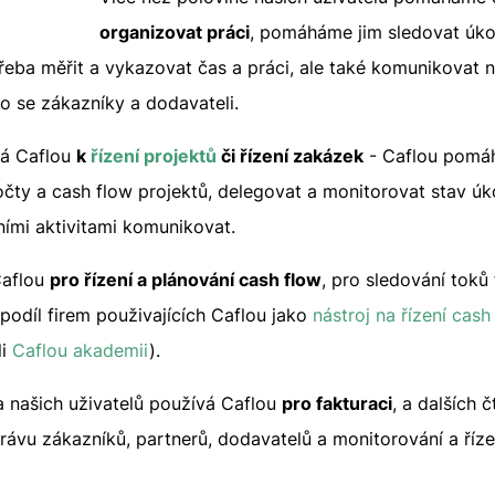
organizovat práci
, pomáháme jim sledovat úkol
třeba měřit a vykazovat čas a práci, ale také komunikovat 
bo se zákazníky a dodavateli.
vá Caflou
k
řízení projektů
či řízení zakázek
- Caflou pomáh
očty a cash flow projektů, delegovat a monitorovat stav úk
ími aktivitami komunikovat.
Caflou
pro řízení a plánování cash flow
, pro sledování toků
podíl firem použivajících Caflou jako
nástroj na řízení cash
li
Caflou akademii
).
na našich uživatelů používá Caflou
pro fakturaci
, a dalších 
právu zákazníků, partnerů, dodavatelů a monitorování a říz