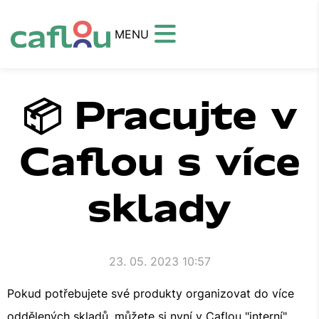
MENU
📦 Pracujte v
Caflou s více
sklady
23. 05. 2023 10:57
Pokud potřebujete své produkty organizovat do více
oddělených skladů, můžete si nyní v Caflou "interní"