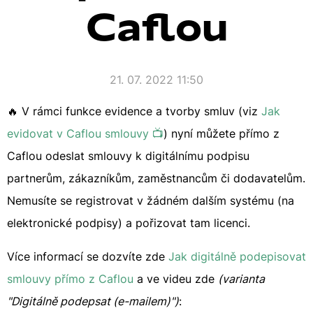
Caflou
21. 07. 2022 11:50
🔥 V rámci funkce evidence a tvorby smluv (viz
Jak
evidovat v Caflou smlouvy 📺
) nyní můžete přímo z
Caflou odeslat smlouvy k digitálnímu podpisu
partnerům, zákazníkům, zaměstnancům či dodavatelům.
Nemusíte se registrovat v žádném dalším systému (na
elektronické podpisy) a pořizovat tam licenci.
Více informací se dozvíte zde
Jak digitálně podepisovat
smlouvy přímo z Caflou
a ve videu zde
(varianta
"Digitálně podepsat (e-mailem)")
: