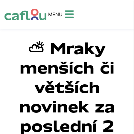
MENU
⛅ Mraky
menších či
větších
novinek za
poslední 2