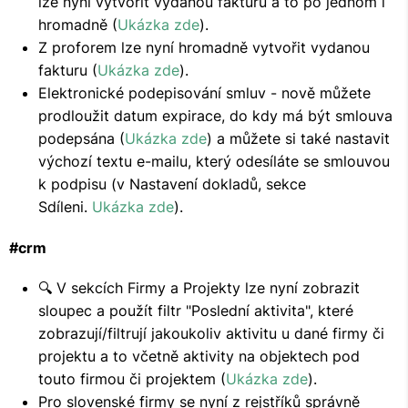
lze nyní vytvořit vydanou fakturu a to po jednom i
hromadně (
Ukázka zde
).
Z proforem lze nyní hromadně vytvořit vydanou
fakturu (
Ukázka zde
).
Elektronické podepisování smluv - nově můžete
prodloužit datum expirace, do kdy má být smlouva
podepsána (
Ukázka zde
) a můžete si také nastavit
výchozí textu e-mailu, který odesíláte se smlouvou
k podpisu (v Nastavení dokladů, sekce
Sdíleni.
Ukázka zde
).
#crm
🔍 V sekcích Firmy a Projekty lze nyní zobrazit
sloupec a použít filtr "Poslední aktivita", které
zobrazují/filtrují jakoukoliv aktivitu u dané firmy či
projektu a to včetně aktivity na objektech pod
touto firmou či projektem (
Ukázka zde
).
Pro slovenské firmy se nyní z rejstříků správně