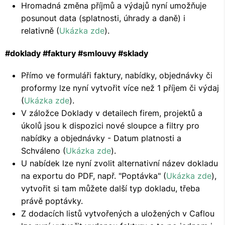
Hromadná změna příjmů a výdajů nyní umožňuje
posunout data (splatnosti, úhrady a daně) i
relativně (
Ukázka zde
).
#doklady #faktury #smlouvy #sklady
Přímo ve formuláři faktury, nabídky, objednávky či
proformy lze nyní vytvořit více než 1 příjem či výdaj
(
Ukázka zde
).
V záložce Doklady v detailech firem, projektů a
úkolů jsou k dispozici nové sloupce a filtry pro
nabídky a objednávky - Datum platnosti a
Schváleno (
Ukázka zde
).
U nabídek lze nyní zvolit alternativní název dokladu
na exportu do PDF, např. "Poptávka" (
Ukázka zde
),
vytvořit si tam můžete další typ dokladu, třeba
právě poptávky.
Z dodacích listů vytvořených a uložených v Caflou