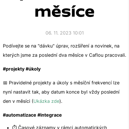
měsíce
06. 11. 2023 10:01
Podívejte se na "dávku" úprav, rozšíření a novinek, na
kterých jsme za poslední dva měsíce v Caflou pracovali.
#projekty #úkoly
📅 Pravidelné projekty a úkoly s měsíční frekvencí lze
nyní nastavit tak, aby datum konce byl vždy poslední
den v měsíci (
Ukázka zde
).
#automatizace #integrace
⏱ Časové záznamy v rámci automatických