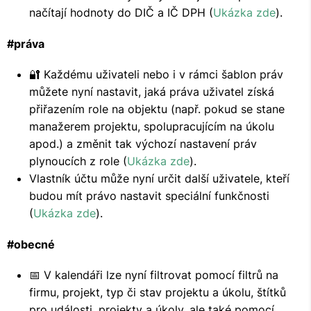
načítají hodnoty do DIČ a IČ DPH (
Ukázka zde
).
#práva
🔐 Každému uživateli nebo i v rámci šablon práv
můžete nyní nastavit, jaká práva uživatel získá
přiřazením role na objektu (např. pokud se stane
manažerem projektu, spolupracujícím na úkolu
apod.) a změnit tak výchozí nastavení práv
plynoucích z role (
Ukázka zde
).
Vlastník účtu může nyní určit další uživatele, kteří
budou mít právo nastavit speciální funkčnosti
(
Ukázka zde
).
#obecné
📅 V kalendáři lze nyní filtrovat pomocí filtrů na
firmu, projekt, typ či stav projektu a úkolu, štítků
pro události, projekty a úkoly, ale také pomocí