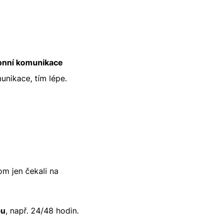
onní komunikace
unikace, tím lépe.
om jen čekali na
bu
, např. 24/48 hodin.