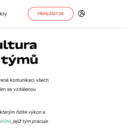
kty
PŘIHLÁSIT SE
ultura
 týmů
tavené komunikaci všech
 vám se vzdálenou
 kterým řídíte výkon a
liště
, jejíž tým pracuje