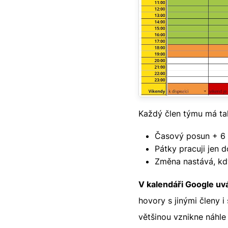
Každý člen týmu má t
Časový posun + 6 
Pátky pracuji jen 
Změna nastává, kd
V kalendáři Google u
hovory s jinými členy i
většinou vznikne náhle