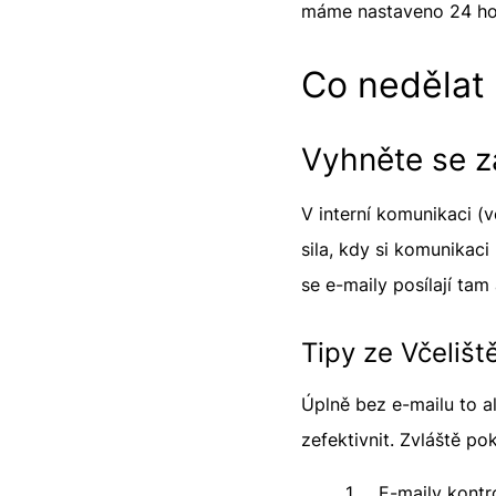
máme nastaveno 24 ho
Co nedělat
Vyhněte se z
V interní komunikaci (
sila, kdy si komunikaci
se e-maily posílají tam
Tipy ze Včelišt
Úplně bez e-mailu to al
zefektivnit. Zvláště po
1. E-maily kontro