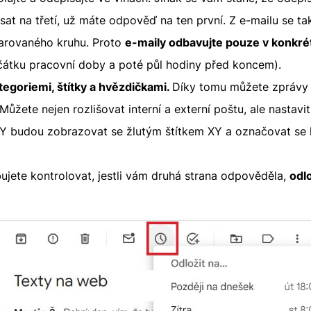
sat na třetí, už máte odpověď na ten první. Z e-mailu se ta
arovaného kruhu. Proto
e-maily odbavujte pouze v konkré
ačátku pracovní doby a poté půl hodiny před koncem).
tegoriemi, štítky a hvězdičkami.
Díky tomu můžete zprávy t
. Můžete nejen rozlišovat interní a externí poštu, ale nastavit
 XY budou zobrazovat se žlutým štítkem XY a označovat se
jete kontrolovat, jestli vám druhá strana odpověděla,
odl