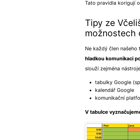
Tato pravidla korigují
Tipy ze Včel
možnostech 
Ne každý člen našeho t
hladkou komunikaci p
slouží zejména nástroje
tabulky Google (s
kalendář Google
komunikační platf
V tabulce vyznačujeme