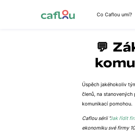
Co Caflou umí?
💬 Zá
komu
Úspěch jakéhokoliv tým
členů, na stanovených 
komunikací pomohou.
Caflou sérii "
Jak řídit f
ekonomiku své firmy 10