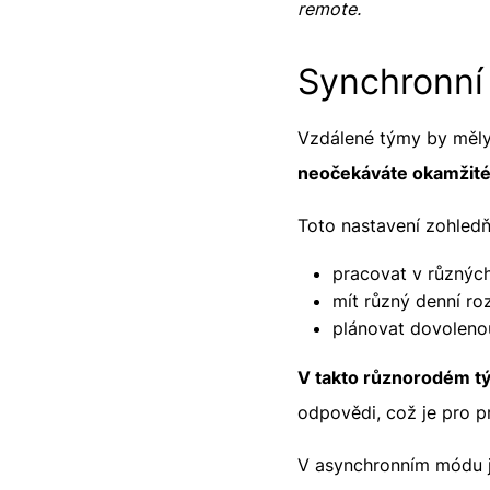
remote.
Synchronní
Vzdálené týmy by měly
neočekáváte okamžité
Toto nastavení zohledň
pracovat v různýc
mít různý denní ro
plánovat dovoleno
V takto různorodém t
odpovědi, což je pro p
V asynchronním módu j