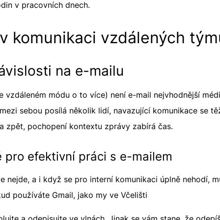
din v pracovních dnech.
 v komunikaci vzdálených tým
ávislosti na e-mailu
ve vzdáleném módu o to více) není e-mail nejvhodnější méd
 mezi sebou posílá několik lidí, navazující komunikace se t
 a zpět, pochopení kontextu zprávy zabírá čas.
ě pro efektivní práci s e-mailem
e nejde, a i když se pro interní komunikaci úplně nehodí, m
kud používáte Gmail, jako my ve Včelišti
lujte a odepisujte ve vlnách. Jinak se vám stane, že odepíš