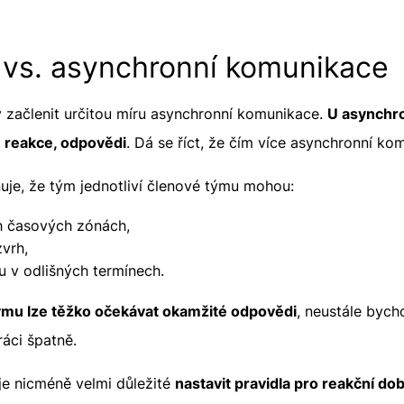
 vs. asynchronní komunikace
 začlenit určitou míru asynchronní komunikace.
U asynchr
 reakce, odpovědi
. Dá se říct, že čím více asynchronní kom
uje, že tým jednotliví členové týmu mohou:
h časových zónách,
zvrh,
u v odlišných termínech.
ýmu lze těžko očekávat okamžité odpovědi
, neustále bych
ráci špatně.
e nicméně velmi důležité
nastavit pravidla pro reakční do