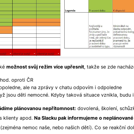
aké
možnost svůj režim více upřesnit
, takže se zde nacház
hod. oproti ČR
dopoledne, ale na zprávy v chatu odpovím i odpoledne
yž jsou děti nemocné. Kdyby taková situace vznikla, budu
vádíme plánovanou nepřítomnost:
dovolená, školení, schůzk
 s klienty apod.
Na Slacku pak informujeme o neplánované
 (zejména nemoc naše, nebo našich dětí). Co se reakční do