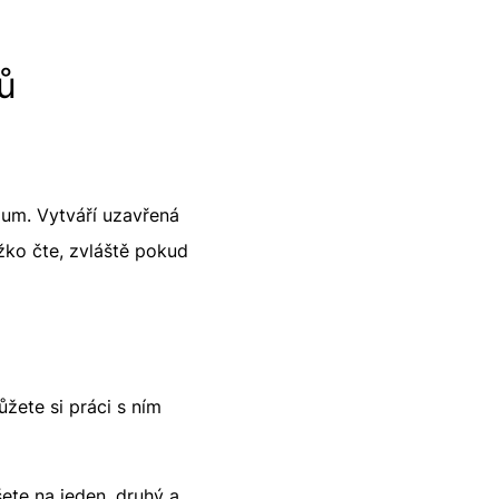
ů
ium. Vytváří uzavřená
ěžko čte, zvláště pokud
ůžete si práci s ním
ete na jeden, druhý a