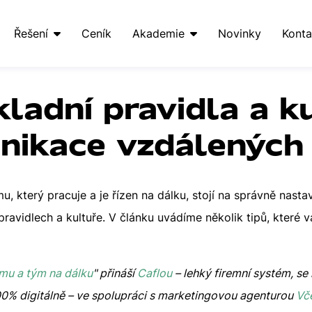
Řešení
Ceník
Akademie
Novinky
Konta
kladní pravidla a k
nikace vzdálených
u, který pracuje a je řízen na dálku, stojí na správně nas
pravidlech a kultuře. V článku uvádíme několik tipů, které
irmu a tým na dálku
" přináší
Caflou
– lehký firemní systém, se
0% digitálně – ve spolupráci s marketingovou agenturou
Vče