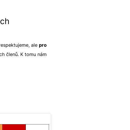
ých
 respektujeme, ale
pro
ch členů. K tomu nám