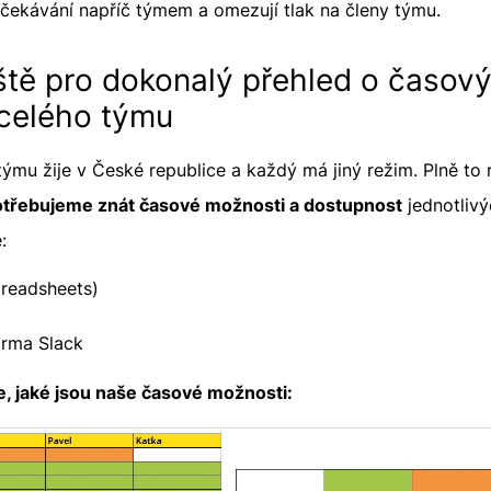
 očekávání napříč týmem a omezují tlak na členy týmu.
iště pro dokonalý přehled o časov
celého týmu
ýmu žije v České republice a každý má jiný režim. Plně to
otřebujeme znát časové možnosti a dostupnost
jednotlivý
:
preadsheets)
orma Slack
, jaké jsou naše časové možnosti: