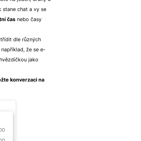
k stane chat a vy se
tní čas
nebo časy
řídit dle různých
 například, že se e-
 hvězdičkou jako
ožte konverzaci na