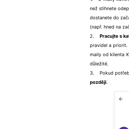
než stihnete odep
dostanete do zač
(např. hned na z
2.
Pracujte s ka
pravidel a priorit
maily od klienta
důležité.
3. Pokud potřebu
později
.