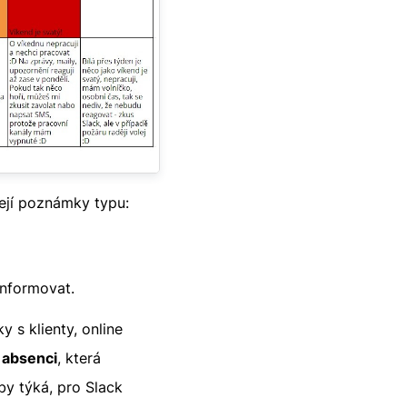
ejí poznámky typu:
 informovat.
y s klienty, online
 absenci
, která
by týká, pro Slack