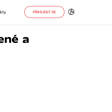
kty
PŘIHLÁSIT SE
ené a