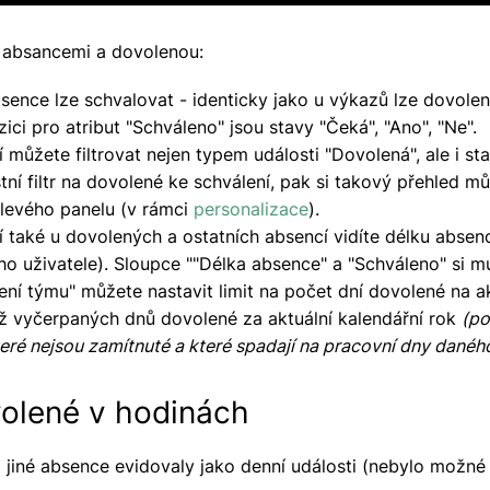
s absancemi a dovolenou:
bsence lze schvalovat - identicky jako u výkazů lze dovole
ici pro atribut "Schváleno" jsou stavy "Čeká", "Ano", "Ne".
í můžete filtrovat nejen typem události "Dovolená", ale i s
astní filtr na dovolené ke schválení, pak si takový přehled mů
levého panelu (v rámci
personalizace
).
í také u dovolených a ostatních absencí vidíte délku absen
o uživatele). Sloupce ""Délka absence" a "Schváleno" si mu
ení týmu" můžete nastavit limit na počet dní dovolené na ak
již vyčerpaných dnů dovolené za aktuální kalendářní rok
(po
teré nejsou zamítnuté a které spadají na pracovní dny daného
olené v hodinách
jiné absence evidovaly jako denní události (nebylo možné s