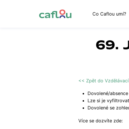
Co Caflou umí?
69. 
<< Zpět do Vzdělávací
Dovolené/absence s
Lze si je vyfiltrov
Dovolené se zohled
Více se dozvíte zde: