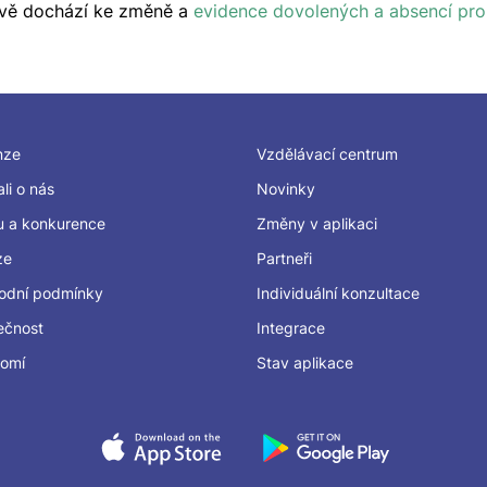
ově dochází ke změně a
evidence dovolených a absencí pro
nze
Vzdělávací centrum
li o nás
Novinky
u a konkurence
Změny v aplikaci
ze
Partneři
odní podmínky
Individuální konzultace
ečnost
Integrace
romí
Stav aplikace