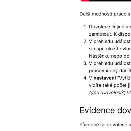
Další možnosti práce 
Dovolené či jiné a
zamítnout. K dispoz
V přehledu událost
si např. uložíte vl
Nástěnku nebo do 
V přehledu událost
pracovní dny danéh
V
nastavení
"Vytíž
vidíte také počet 
typu "Dovolená", k
Evidence dov
Původně se dovolené a 