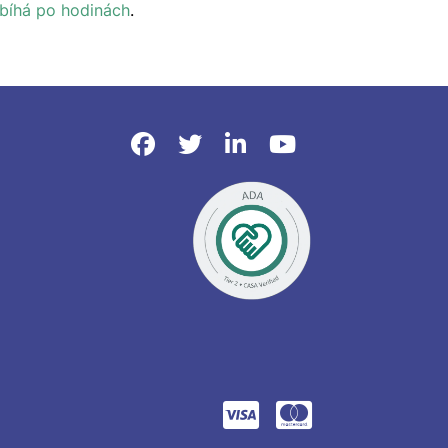
bíhá po hodinách
.