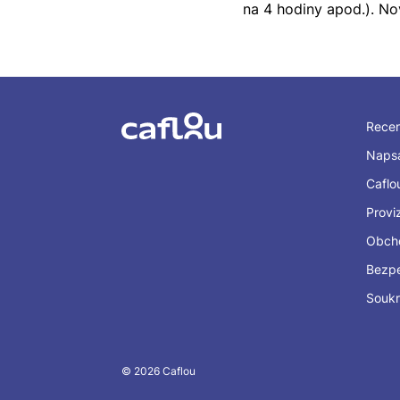
na 4 hodiny apod.). N
Rece
Napsa
Caflo
Provi
Obch
Bezp
Souk
© 2026 Caflou