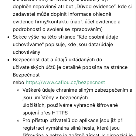
doplněn nepovinný atribut „Důvod evidence“, kde si
zadavatel může doplnit informace ohledně
evidence firmy/kontaktu (např. účel evidence a
podrobnosti o svolení se zpracováním)
Sekce výše na této stránce "Kde osobní údaje
uchováváme" popisuje, kde jsou data/údaje
uchovávány
Bezpečnost dat a údajů ukládaných do
uživatelských účtů je detailně popsána na stránce
Bezpečnost
nebo
https://www.caflou.cz/bezpecnost
Veškeré údaje chráníme silným zabezpečením a
jsou umístěny v bezpečných
úložištích, používáme výhradně šifrované
spojení přes HTTPS
Pro přístup uživatelů do aplikace jsou již při
registraci vymáhána silná hesla, která jsou
šifrována a nelze je zpětně získat, k dispozici je