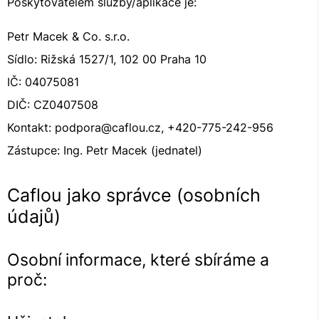
Poskytovatelem služby/aplikace je:
Petr Macek & Co. s.r.o.
Sídlo: Rižská 1527/1, 102 00 Praha 10
IČ: 04075081
DIČ: CZ0407508
Kontakt: podpora@caflou.cz, +420-775-242-956
Zástupce: Ing. Petr Macek (jednatel)
Caflou jako správce (osobních
údajů)
Osobní informace, které sbíráme a
proč: