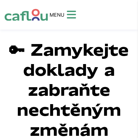
MENU
🔑 Zamykejte
doklady a
zabraňte
nechtěným
změnám