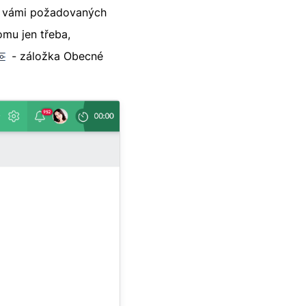
le vámi požadovaných
tomu jen třeba,
- záložka Obecné