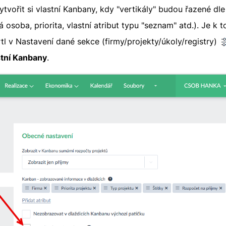
tvořit si vlastní Kanbany, kdy "vertikály" budou řazené d
á osoba, priorita, vlastní atribut typu "seznam" atd.). Je k 
tl v Nastavení dané sekce (firmy/projekty/úkoly/registry)
stní Kanbany
.