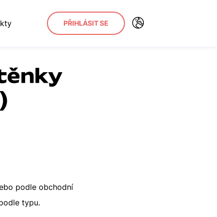
kty
PŘIHLÁSIT SE
stěnky
)
nebo podle obchodní
podle typu.