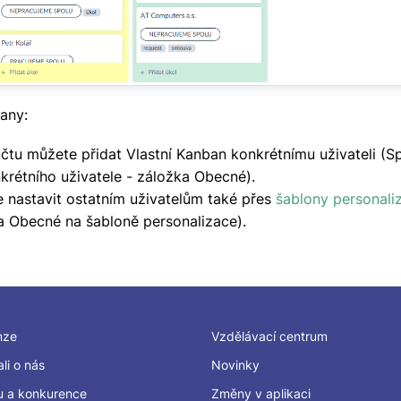
bany:
čtu můžete přidat Vlastní Kanban konkrétnímu uživateli (Sp
krétního uživatele - záložka Obecné).
e nastavit ostatním uživatelům také přes
šablony personali
a Obecné na šabloně personalizace).
nze
Vzdělávací centrum
li o nás
Novinky
u a konkurence
Změny v aplikaci