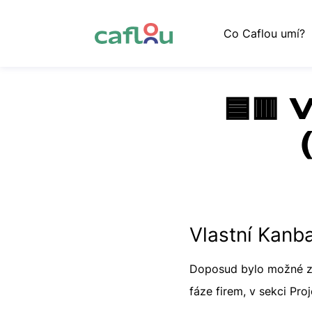
Co Caflou umí?
🟦🟥 
Vlastní Kanba
Doposud bylo možné z
fáze firem, v sekci Pro