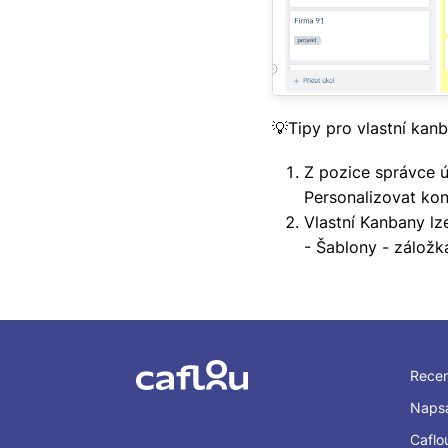
💡Tipy pro vlastní kan
Z pozice správce ú
Personalizovat kon
Vlastní Kanbany lz
- Šablony - záložk
Rece
Napsa
Caflo