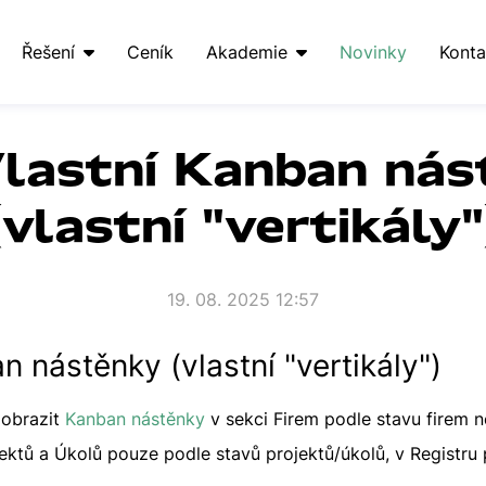
Řešení
Ceník
Akademie
Novinky
Konta
Vlastní Kanban ná
(vlastní "vertikály"
19. 08. 2025 12:57
n nástěnky (vlastní "vertikály")
obrazit
Kanban nástěnky
v sekci Firem podle stavu firem 
jektů a Úkolů pouze podle stavů projektů/úkolů, v Registru 