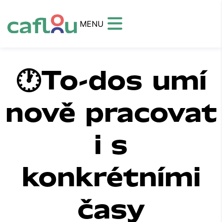
MENU
🕐To-dos umí
nově pracovat
i s
konkrétními
časy