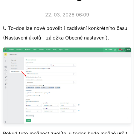
22. 03. 2026 06:09
U To-dos lze nově povolit i zadávání konkrétního času
(Nastavení úkolů - záložka Obecné nastavení).
Pokud tuto možnost zvolíte, u todos bude možné určit