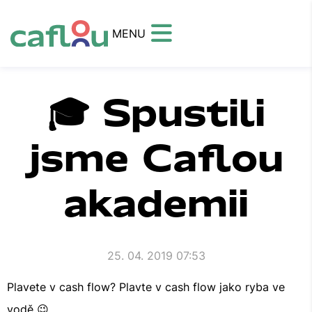
MENU
🎓 Spustili
jsme Caflou
akademii
25. 04. 2019 07:53
Plavete v cash flow? Plavte v cash flow jako ryba ve
vodě 😉