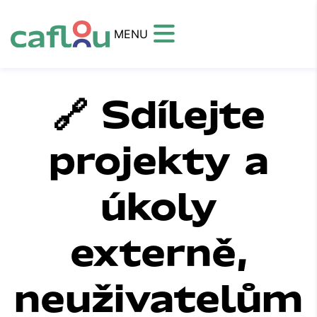
MENU
🔗 Sdílejte
projekty a
úkoly
externě,
neuživatelům