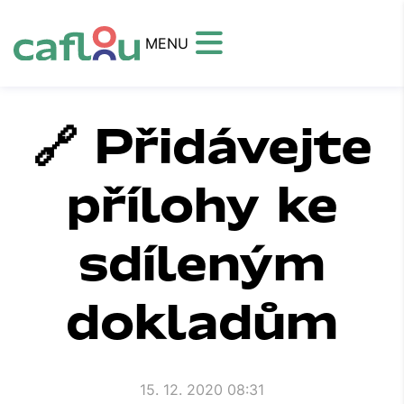
MENU
🔗 Přidávejte
přílohy ke
sdíleným
dokladům
15. 12. 2020 08:31