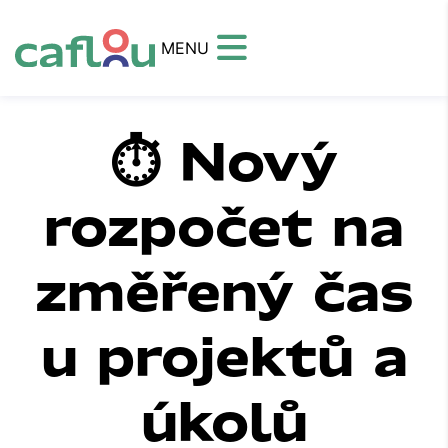
MENU
⏱ Nový
rozpočet na
změřený čas
u projektů a
úkolů