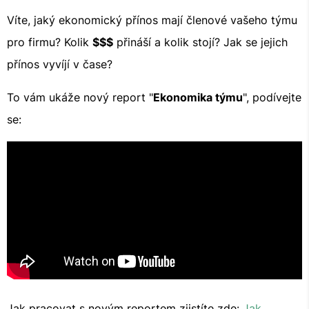
Víte, jaký ekonomický přínos mají členové vašeho týmu
pro firmu? Kolik
$$$
přináší a kolik stojí? Jak se jejich
přínos vyvíjí v čase?
To vám ukáže nový report "
Ekonomika týmu
", podívejte
se:
Jak pracovat s novým reportem zjistíte zde:
Jak