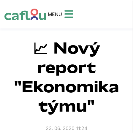
MENU
📈 Nový
report
"Ekonomika
týmu"
23. 06. 2020 11:24