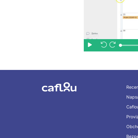
Rece
Napsa
Caflo
Provi
Obch
Bezp