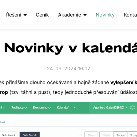
Řešení
Ceník
Akademie
Novinky
Konta
 Novinky v kalendá
24. 09. 2024 16:07
inek přinášíme dlouho očekávané a hojně žádané
vylepšení 
drop
(tzv. táhni a pusť), tedy jednoduché přesouvání údálost