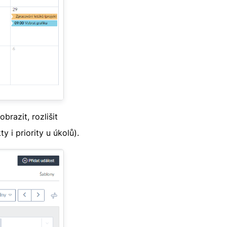
brazit, rozlišit
y i priority u úkolů).