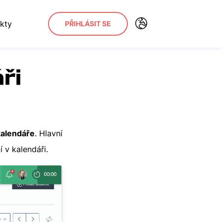
kty
PŘIHLÁSIT SE
ři
kalendáře
. Hlavní
í v kalendáři.