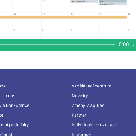
nze
Vzdělávací centrum
li o nás
Novinky
u a konkurence
Změny v aplikaci
ze
Partneři
odní podmínky
Individuální konzultace
ečnost
Integrace