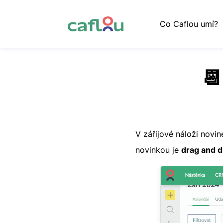
Co Caflou umí?

V zářijové náloži nov
novinkou je
drag and 