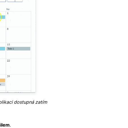
plikaci dostupná zatím
ailem
.