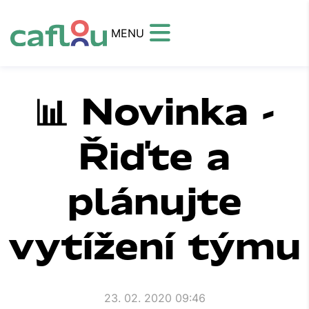
MENU
📊 Novinka -
Řiďte a
plánujte
vytížení týmu
23. 02. 2020 09:46