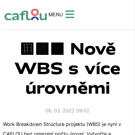
MENU
🟨🟩🟧 Nově
WBS s více
úrovněmi
06. 03. 2022 09:02
Work Breakdown Structure projektu (WBS) je nyní v
CAFLOU bez omezení počtu úrovní. Vytvořte a